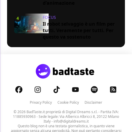
d'animazione
FOCUS
4
Il robot selvaggio è un film per
tutti. Veramente per tutti. Per
questo va sostenuto
Privacy Policy
Cookie Policy
Disclaimer
© 2026 BadTaste.it proprietà di
Digital Dreams s.r.l.
- Partita IVA:
11885930963 - Sede legale: Via Alberico Albricci 8, 20122 Milano
Italy -
info@digitaldreams.it
Questo blog non è una testata giornalistica, in quanto viene
aggiornato senza alcuna periodicità. Non può pertanto considerarsi