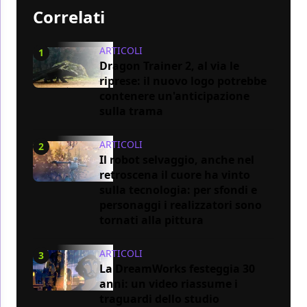
Correlati
ARTICOLI
1
Dragon Trainer 2, al via le
riprese: il nuovo logo potrebbe
contenere un'anticipazione
sulla trama
ARTICOLI
2
Il robot selvaggio, anche nel
retroscena il cuore ha vinto
sulla tecnologia: per sfondi e
personaggi i realizzatori sono
tornati alla pittura
ARTICOLI
3
La DreamWorks festeggia 30
anni: un video riassume i
traguardi dello studio