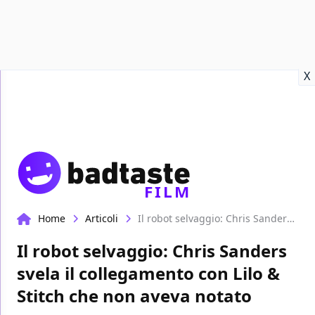
Recensioni
Format video
Marvel
Netflix
Disney+
Prime
X
FILM
Home
Articoli
Il robot selvaggio: Chris Sanders svela il collegamento con Lilo & Stitch che non aveva notato
Il robot selvaggio: Chris Sanders
svela il collegamento con Lilo &
Stitch che non aveva notato