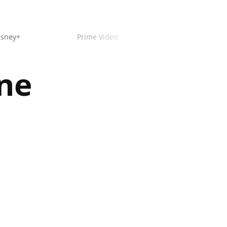
isney+
Prime Video
ne