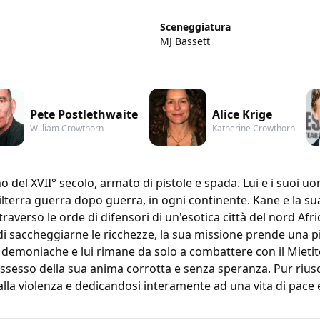
Sceneggiatura
MJ Bassett
Pete Postlethwaite
Alice Krige
William Crowthorn
Katherine Crowthorn
del XVII° secolo, armato di pistole e spada. Lui e i suoi uo
terra guerra dopo guerra, in ogni continente. Kane e la su
averso le orde di difensori di un'esotica città del nord Af
di saccheggiarne le ricchezze, la sua missione prende una p
demoniache e lui rimane da solo a combattere con il Mietit
ossesso della sua anima corrotta e senza speranza. Pur rius
lla violenza e dedicandosi interamente ad una vita di pace e