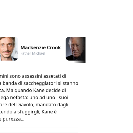
Mackenzie Crook
Max von Sydow
Father Michael
Josiah Kane
mini sono assassini assetati di
a banda di saccheggiatori si stanno
rica. Ma quando Kane decide di
iega nefasta: uno ad uno i suoi
ore del Diavolo, mandato dagli
cendo a sfuggirgli, Kane è
 purezza...