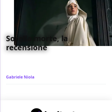
Sorella morte, la
recensione
Dentro Sorella morte ci sono due anime: una è
quella di chi lo ha scritto, più fumettosa, l'altra di chi
lo ha diretto ed è più "elevated"
Gabriele Niola
/ 27 ott 2023