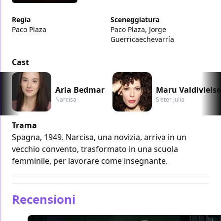
Regia
Sceneggiatura
Paco Plaza
Paco Plaza, Jorge
Guerricaechevarría
Cast
Aria Bedmar
Maru Valdiviels
Narcisa
Sister Julia
Trama
Spagna, 1949. Narcisa, una novizia, arriva in un
vecchio convento, trasformato in una scuola
femminile, per lavorare come insegnante.
Recensioni