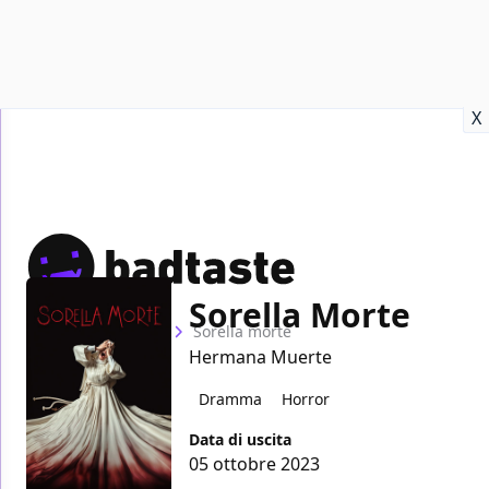
Recensioni
Format video
Marvel
Netflix
Disney+
Prime
X
Sorella Morte
Home
Film
Sorella morte
Hermana Muerte
Dramma
Horror
Data di uscita
05 ottobre 2023