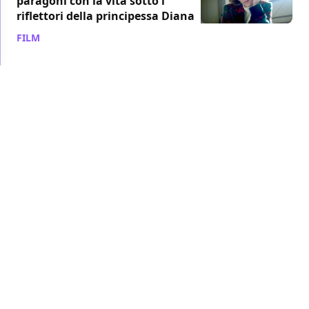
paragoni con la vita sotto i
riflettori della principessa Diana
FILM
/ 05 set 2021
FESTIVAL DI VENEZIA
Spencer: Kristen Stewart è Lady D
nel primo trailer del film di Pablo
Larraín | Venezia 78
FILM
/ 26 ago 2021
FESTIVAL DI VENEZIA
Spencer: un'afflitta Lady D nel
poster del nuovo film di Pablo
Larraín che debutterà a Venezia
FILM
/ 25 ago 2021