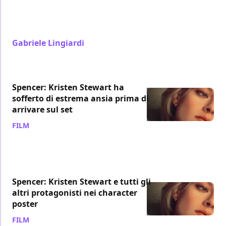
La pandemia ha reso impossibile una distribuzione
"platform", tecnica adottata da molti contendenti ai
premi Oscar e dai film arthouse.
Gabriele Lingiardi
/ 24 ott 2021
Spencer: Kristen Stewart ha
sofferto di estrema ansia prima di
arrivare sul set
FILM
/ 12 ott 2021
Spencer: Kristen Stewart e tutti gli
altri protagonisti nei character
poster
FILM
/ 09 ott 2021