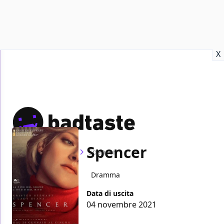
Recensioni
Format video
Marvel
Netflix
Disney+
Prime
X
Spencer
Home
Film
Spencer
Dramma
Data di uscita
04 novembre 2021