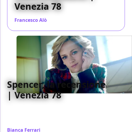
Venezia 78
Francesco Alò
/ 03 set 2021
Spencer, la recensione
| Venezia 78
Spencer di Pablo Larraín è un ritratto magnifico di
Lady Diana, in cui Kristen Stewart regala la sua
migliore performance
Bianca Ferrari
/ 03 set 2021