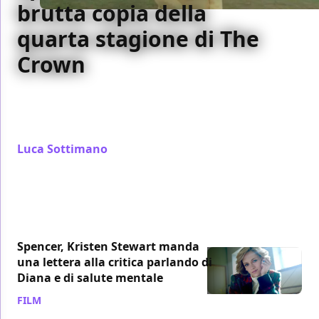
brutta copia della
quarta stagione di The
Crown
Spencer non vuole proporre una visione originale,
ma approfondire e rinsaldare i tratti emersi nella
serie The Crown e nel film Diana
Luca Sottimano
/ 26 mar 2022
Spencer, Kristen Stewart manda
una lettera alla critica parlando di
Diana e di salute mentale
FILM
/ 09 mar 2022