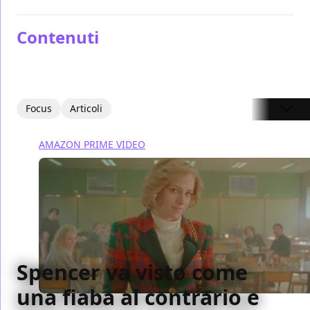
Contenuti
Focus
Articoli
AMAZON PRIME VIDEO
Spencer va visto come
una fiaba al contrario e