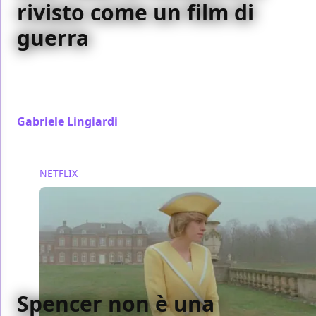
rivisto come un film di
guerra
Alla prima visione Spencer si presenta come una
fiaba al contrario. Con la seconda si rivela come un
film di guerra e resistenza
Gabriele Lingiardi
/ 24 lug 2022
NETFLIX
Spencer non è una