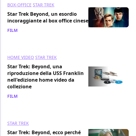
BOX-OFFICE
STAR TREK
Star Trek Beyond, un esordio
incoraggiante al box office cinese
FILM
/ 06 set 2016
HOME VIDEO
STAR TREK
Star Trek: Beyond, una
riproduzione della USS Franklin
nell'edizione home video da
collezione
FILM
/ 08 ago 2016
STAR TREK
Star Trek: Beyond, ecco perché