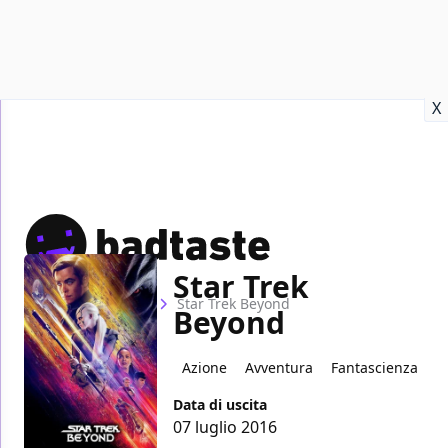
Recensioni
Format video
Marvel
Netflix
Disney+
Prime
X
Star Trek
Home
Film
Star Trek Beyond
Beyond
Azione
Avventura
Fantascienza
Data di uscita
07 luglio 2016