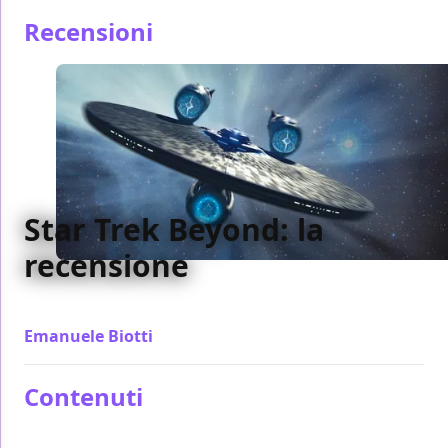
Recensioni
Star Trek Beyond: la
recensione
La nostra recensione di Star Trek Beyond di Justin Lin
Emanuele Biotti
/ 21 lug 2016
Contenuti