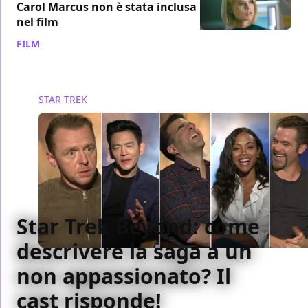
Carol Marcus non è stata inclusa
nel film
FILM
/ 05 ago 2016
STAR TREK
Star Trek Beyond: come
descrivere la saga a un
non appassionato? Il
cast risponde!