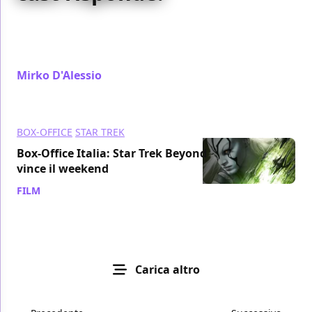
Le nostre interviste esclusive al cast di Star Trek
Beyond si concludono con una domanda molto
specifica
Mirko D'Alessio
/ 27 lug 2016
BOX-OFFICE
STAR TREK
Box-Office Italia: Star Trek Beyond
vince il weekend
FILM
/ 25 lug 2016
Carica altro