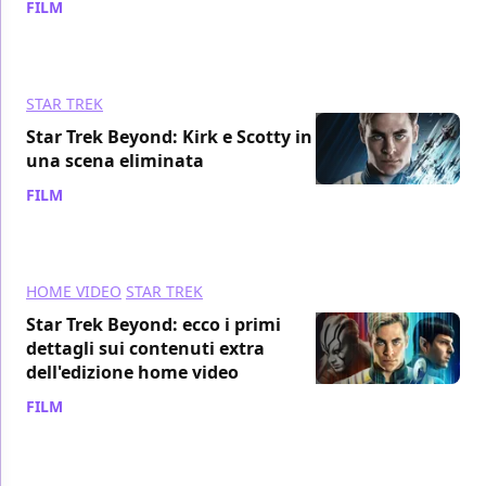
FILM
/ 27 set 2016
STAR TREK
Star Trek Beyond: Kirk e Scotty in
una scena eliminata
FILM
/ 22 set 2016
HOME VIDEO
STAR TREK
Star Trek Beyond: ecco i primi
dettagli sui contenuti extra
dell'edizione home video
FILM
/ 22 set 2016