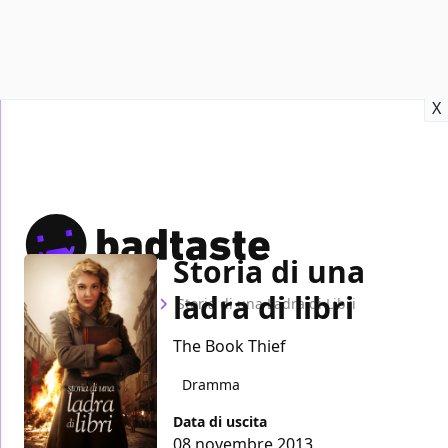
Recensioni
Format video
Marvel
Netflix
Disney+
Prime
X
Storia di una
ladra di libri
Home
Film
Storia di una Ladra di Libri
The Book Thief
Dramma
Data di uscita
08 novembre 2013