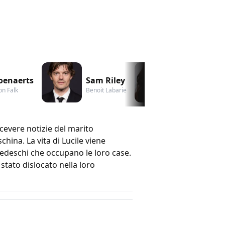
oenaerts
Sam Riley
Ruth Wilso
on Falk
Benoit Labarie
Madeleine Labar
ricevere notizie del marito
hina. La vita di Lucile viene
 tedeschi che occupano le loro case.
stato dislocato nella loro