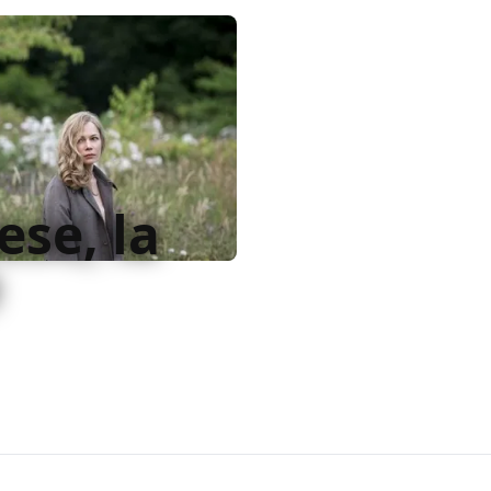
ese, la
completata diventa un
e francese non somiglia