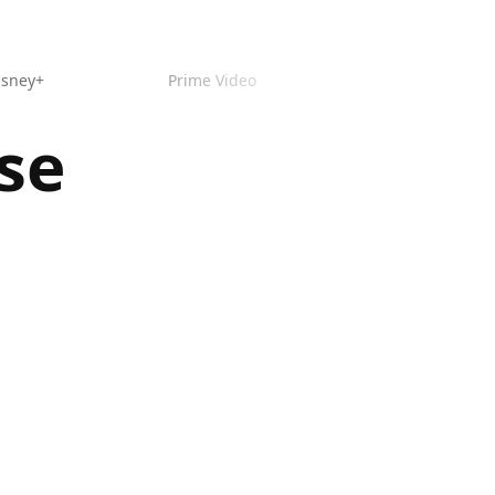
isney+
Prime Video
se