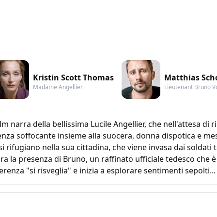
Kristin Scott Thomas
Matthias Sch
Madame Angellier
Lieutenant Bruno V
lm narra della bellissima Lucile Angellier, che nell'attesa di 
tenza soffocante insieme alla suocera, donna dispotica e mesc
si rifugiano nella sua cittadina, che viene invasa dai soldati
a la presenza di Bruno, un raffinato ufficiale tedesco che è 
erenza "si risveglia" e inizia a esplorare sentimenti sepolti...