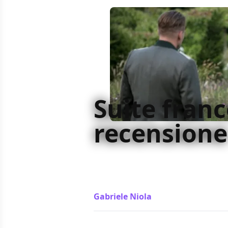
Suite franc
recensione
La seconda parte di un'opera mai 
film completo e interessante, Suit
agli altri film a tema nazismo
Gabriele Niola
/ 10 mar 2015