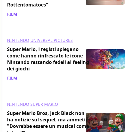
Rottentomatoes"
FILM
/ 31 gen 2024
NINTENDO
UNIVERSAL PICTURES
Super Mario, i registi spiegano
come hanno rinfrescato le icone
Nintendo restando fedeli al feeling
dei giochi
FILM
/ 20 gen 2024
NINTENDO
SUPER MARIO
Super Mario Bros, Jack Black non
ha notizie sul sequel, ma ammette:
"Dovrebbe essere un musical come