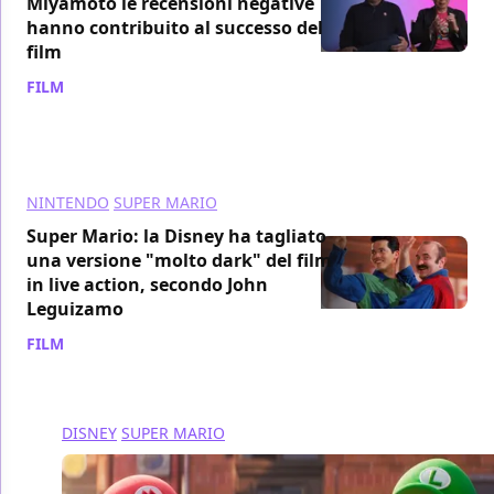
Miyamoto le recensioni negative
hanno contribuito al successo del
film
FILM
/ 29 apr 2023
NINTENDO
SUPER MARIO
Super Mario: la Disney ha tagliato
una versione "molto dark" del film
in live action, secondo John
Leguizamo
FILM
/ 25 apr 2023
DISNEY
SUPER MARIO