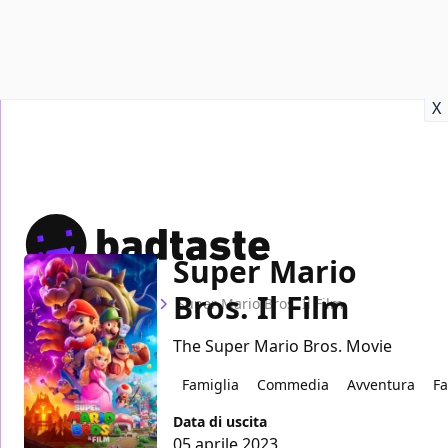
Recensioni
Format video
Marvel
Netflix
Disney+
Prime
X
Super Mario
Bros. Il Film
Home
Film
Super Mario Bros. Il Film
The Super Mario Bros. Movie
Famiglia
Commedia
Avventura
Fa
Data di uscita
05 aprile 2023