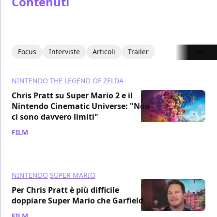
Contenuti
Focus
Interviste
Articoli
Trailer
NINTENDO
THE LEGEND OF ZELDA
Chris Pratt su Super Mario 2 e il
Nintendo Cinematic Universe: "Non
ci sono davvero limiti"
FILM
/ 14 mag 2024
NINTENDO
SUPER MARIO
Per Chris Pratt è più difficile
doppiare Super Mario che Garfield
FILM
/ 14 mag 2024