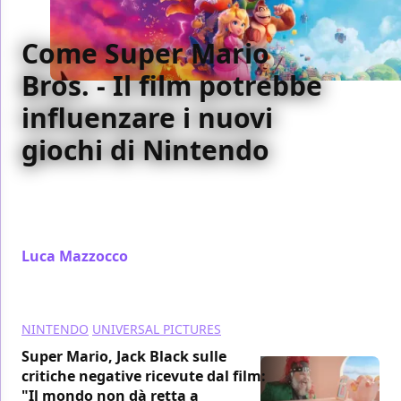
Come Super Mario
Bros. - Il film potrebbe
influenzare i nuovi
giochi di Nintendo
Super Mario Bros. - Il film si è rivelato un successo
incredibile, ma può davvero influenzare l'intero
franchise Nintendo?
Luca Mazzocco
/ 08 apr 2024
NINTENDO
UNIVERSAL PICTURES
Super Mario, Jack Black sulle
critiche negative ricevute dal film:
"Il mondo non dà retta a