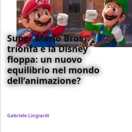
Super Mario Bros.
trionfa e la Disney
floppa: un nuovo
equilibrio nel mondo
dell’animazione?
Super Mario Bros è l'ennesima affermazione della
Illumination al box office, mentre la Disney fatica a
incassare
Gabriele Lingiardi
/ 23 apr 2023