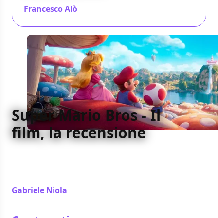
Francesco Alò
/ 05 apr 2023
Super Mario Bros - Il
film, la recensione
Il mondo di Super Mario non viene nemmeno
sfiorato dal punto di vista grafico ma rimescolato
narrativamente per avere (poco) senso in un film.
Gabriele Niola
/ 04 apr 2023