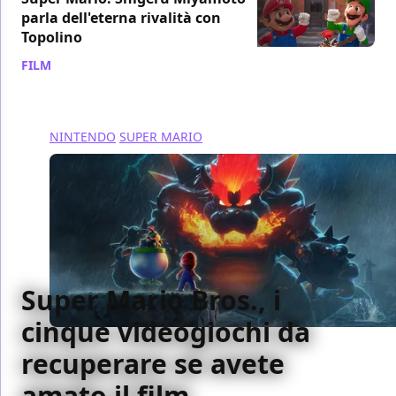
parla dell'eterna rivalità con
Topolino
FILM
/ 17 apr 2023
NINTENDO
SUPER MARIO
Super Mario Bros., i
cinque videogiochi da
recuperare se avete
amato il film