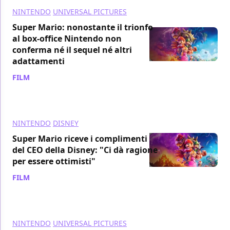
NINTENDO
UNIVERSAL PICTURES
Super Mario: nonostante il trionfo
al box-office Nintendo non
conferma né il sequel né altri
adattamenti
FILM
/ 16 mag 2023
NINTENDO
DISNEY
Super Mario riceve i complimenti
del CEO della Disney: "Ci dà ragione
per essere ottimisti"
FILM
/ 11 mag 2023
NINTENDO
UNIVERSAL PICTURES