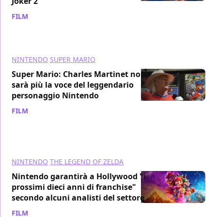
Joker 2"
FILM
/ 18 dic 2023
NINTENDO
SUPER MARIO
Super Mario: Charles Martinet non
sarà più la voce del leggendario
personaggio Nintendo
FILM
/ 22 ago 2023
NINTENDO
THE LEGEND OF ZELDA
Nintendo garantirà a Hollywood "i
prossimi dieci anni di franchise"
secondo alcuni analisti del settore
FILM
/ 22 giu 2023