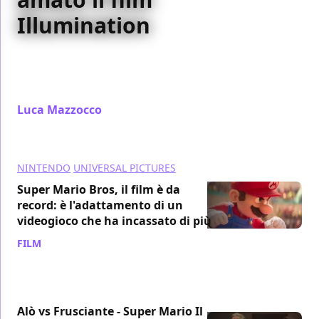
Illumination
Super Mario Bros. - Il film, ecco a voi i cinque
videogiochi da recuperare se avete amato la
pellicola targata Illumination
Luca Mazzocco
/ 16 apr 2023
NINTENDO
UNIVERSAL PICTURES
Super Mario Bros, il film è da
record: è l'adattamento di un
videogioco che ha incassato di più
FILM
/ 15 apr 2023
Alò vs Frusciante - Super Mario Il