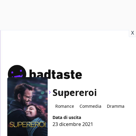
Recensioni
Format video
Marvel
Netflix
Disney+
Prime
X
Supereroi
Home
Film
Supereroi
Romance
Commedia
Dramma
Data di uscita
23 dicembre 2021