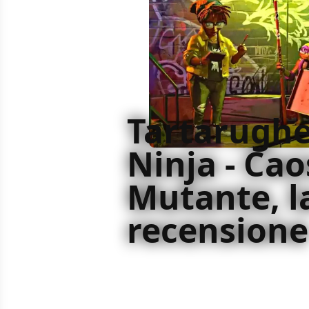
Tartarugh
Ninja - Cao
Mutante, l
recensione
Rivisti, rimodernizzati e riattualizz
Tartarughe Ninja - Caos mutante pe
riferimenti underground