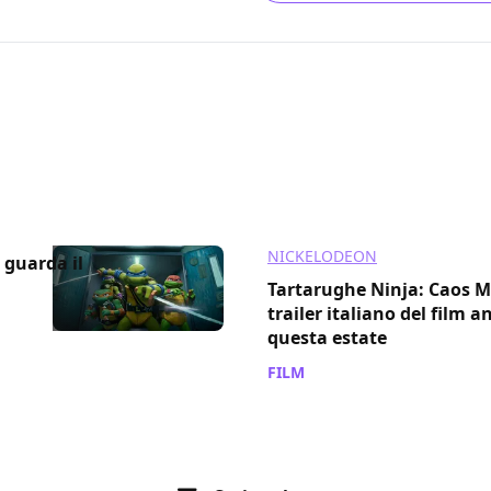
NICKELODEON
 guarda il
Tartarughe Ninja: Caos M
trailer italiano del film 
questa estate
FILM
/ 06 mar 2023