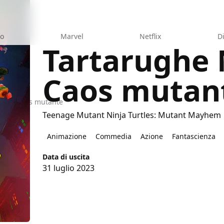
eo
Marvel
Netflix
D
Tartarughe N
Caos mutan
nja - Caos mutante
Teenage Mutant Ninja Turtles: Mutant Mayhem
Animazione
Commedia
Azione
Fantascienza
Data di uscita
31 luglio 2023