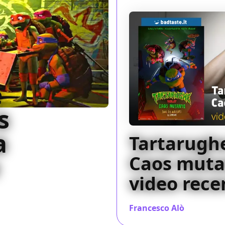
e
s
a
Tartarughe
Caos mutan
video rece
ati per l'ennesima volta
rde anche gli ultimi
Francesco Alò
/ 28 ago 20