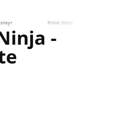
isney+
Prime Video
inja -
te