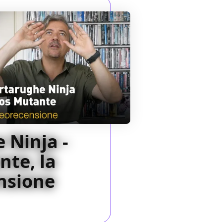
 Ninja -
te, la
nsione
23