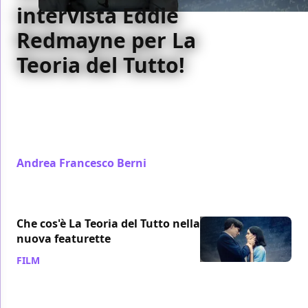
intervista Eddie
Redmayne per La
Teoria del Tutto!
Abbiamo incontrato Eddie Redmayne al Torino Film
Festival, in occasione della presentazione di La
Teoria del Tutto, nel quale interpreta Stephen
Hawking
Andrea Francesco Berni
/ 27 nov 2014
Che cos'è La Teoria del Tutto nella
nuova featurette
FILM
/ 19 nov 2014