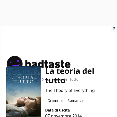
Recensioni
Format video
Marvel
Netflix
Disney+
Prime
X
La teoria del
tutto
Home
Film
La Teoria del Tutto
The Theory of Everything
Dramma
Romance
Data di uscita
07 novembre 2014