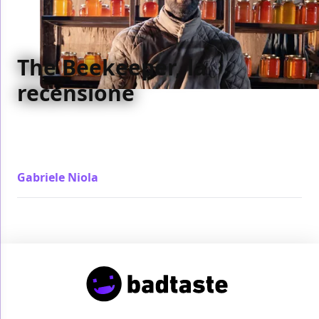
The Beekeeper, la
recensione
Il classico Statham-film prende una piega politica e
aumenta le ambizioni. The Beekeeper è cinema
trumpiano e al tempo stesso ironico
Gabriele Niola
/ 12 gen 2024