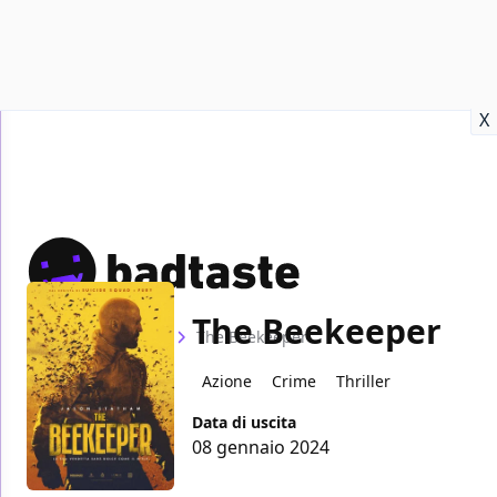
Recensioni
Format video
Marvel
Netflix
Disney+
Prime
X
The Beekeeper
Home
Film
The Beekeeper
Azione
Crime
Thriller
Data di uscita
08 gennaio 2024