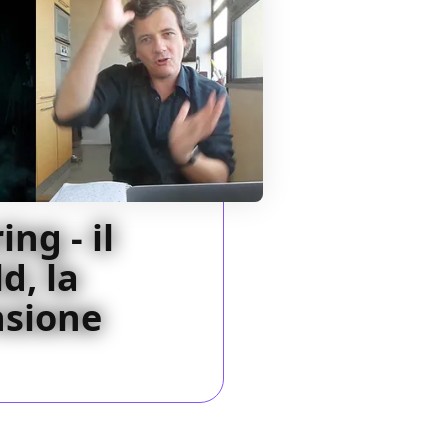
ng - il
d, la
nsione
16