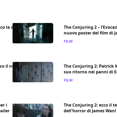
cco la data
The Conjuring 2 – l’Evoca
nuovo poster del film di
FILM
/ 14 apr 2016
cco il nuovo
The Conjuring 2: Patrick 
suo ritorno nei panni di 
FILM
/ 05 mar 2016
er i
The Conjuring 2: ecco il te
ailer
dell'horror di James Wan!