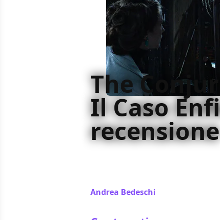
The Conjur
Il Caso Enfi
recensione
Dopo il successo di Fast & Furious 
Enfield consacra James Wan come 
horror, in attesa della sua incurs
Andrea Bedeschi
/ 08 giu 2016