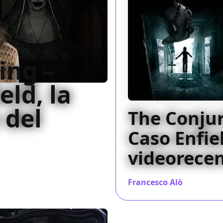
ing –
eld, la
 del
The Conjuri
Caso Enfiel
videorece
 Caso Enfield di James
nto di vista tecnico
Francesco Alò
/ 23 giu 20