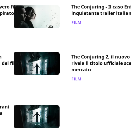
vero file
The Conjuring - Il caso Enf
irato il
inquietante trailer italia
FILM
/ 24 mag 2016
n
The Conjuring 2, il nuovo
 del film
rivela il titolo ufficiale s
mercato
FILM
/ 16 mag 2016
trani
va