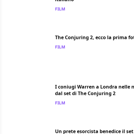
FILM
/ 07 gen 2016
The Conjuring 2, ecco la prima fot
FILM
/ 31 dic 2015
I coniugi Warren a Londra nelle 
dal set di The Conjuring 2
FILM
/ 26 nov 2015
Un prete esorcista benedice il set