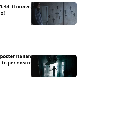
ield: il nuovo,
no!
 poster italiano
celto per nostro