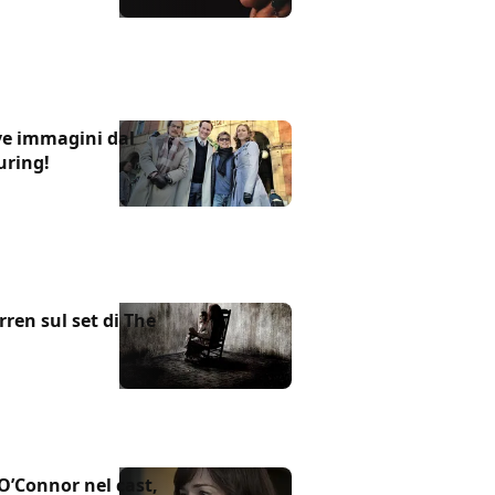
e immagini dal
uring!
ren sul set di The
O’Connor nel cast,