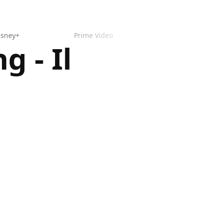
isney+
Prime Video
g - Il