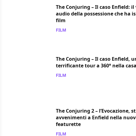
The Conjuring – Il caso Enfield: il 
audio della possessione che ha isp
film
FILM
/ 26 mag 2016
The Conjuring – Il caso Enfield, u
terrificante tour a 360° nella casa
FILM
/ 24 mag 2016
The Conjuring 2 – l’Evocazione, s
avvenimenti a Enfield nella nuo
featurette
FILM
/ 14 mag 2016