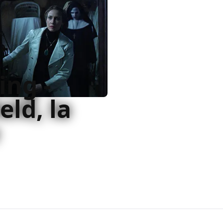
ing -
eld, la
7, The Conjuring - Il Caso
maestro del cinema
ione nel mondo DC Comics