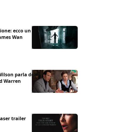
zione: ecco un
 James Wan
Wilson parla del
Ed Warren
aser trailer