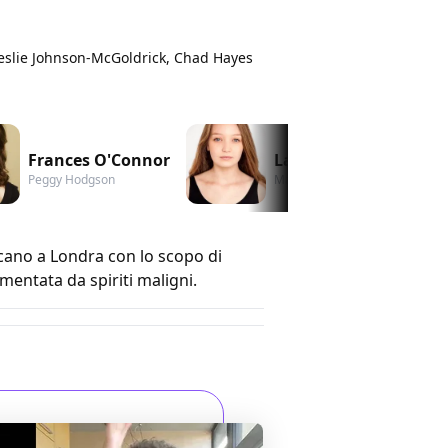
eslie Johnson-McGoldrick, Chad Hayes
Frances O'Connor
Lauren Esposito
Peggy Hodgson
Margaret Hodgson
ecano a Londra con lo scopo di
mentata da spiriti maligni.