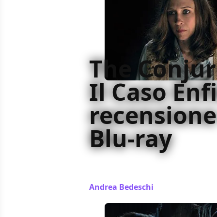
The Conjur
Il Caso Enfi
recensione
Blu-ray
Warner dedica a The Conjuring – Il
Wan un Blu-ray apprezzabile dal pu
Andrea Bedeschi
/ 26 ott 2016