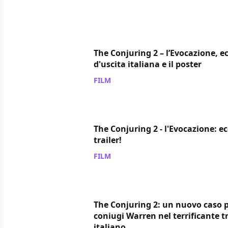
The Conjuring 2 – l’Evocazione, e
d'uscita italiana e il poster
FILM
/ 19 apr 2016
The Conjuring 2 - l'Evocazione: e
trailer!
FILM
/ 26 mar 2016
The Conjuring 2: un nuovo caso p
coniugi Warren nel terrificante tr
italiano