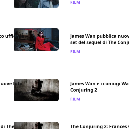
FILM
/ 06 gen 2016
o ufficiale
James Wan pubblica nuov
set del sequel di The Conj
FILM
/ 28 nov 2015
nuove foto
James Wan e i coniugi War
Conjuring 2
FILM
/ 08 ott 2015
 di The
The Conjuring 2: Frances 