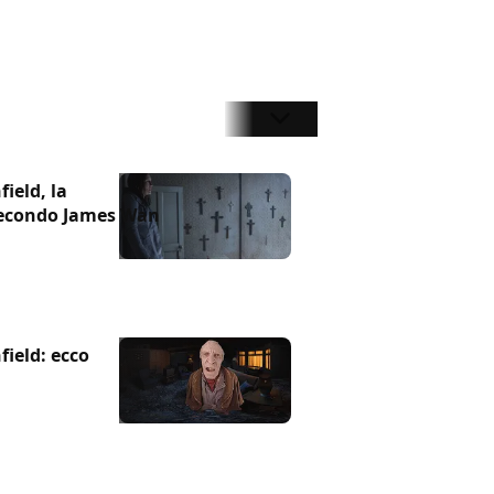
field, la
 secondo James Wan
field: ecco