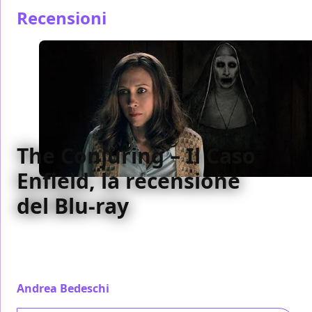
Recensioni
The Conjuring – Il Caso
Enfield, la recensione
del Blu-ray
Warner dedica a The Conjuring – Il Caso Enfield di
James Wan un Blu-ray apprezzabile dal punto di vista
tecnico
Andrea Bedeschi
/ 26 ott 2016