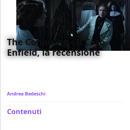
The Conjuring - Il Caso
Enfield, la recensione
Dopo il successo di Fast & Furious 7, The Conjuring -
Il Caso Enfield consacra James Wan come maestro
del cinema horror, in attesa della sua incursione nel
mondo DC Comics
Andrea Bedeschi
/ 08 giu 2016
Contenuti