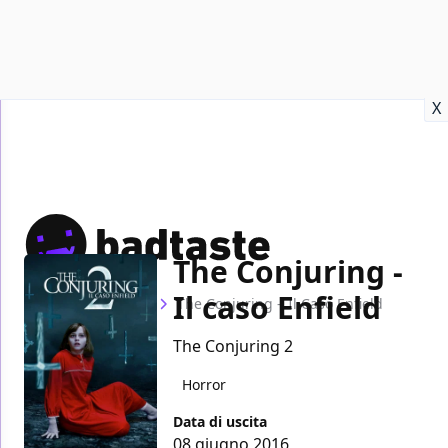
Recensioni
Format video
Marvel
Netflix
Disney+
Prime
X
The Conjuring -
Il caso Enfield
Home
Film
The Conjuring – Il Caso Enfield
The Conjuring 2
Horror
Data di uscita
08 giugno 2016