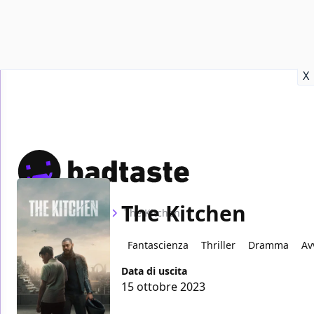
Recensioni
Format video
Marvel
Netflix
Disney+
Prime
X
The Kitchen
Home
Film
The Kitchen
Fantascienza
Thriller
Dramma
Av
Data di uscita
15 ottobre 2023