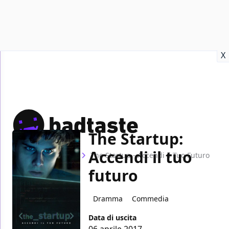
Recensioni
Format video
Marvel
Netflix
Disney+
Prime
X
The Startup:
Accendi il tuo
Home
Film
The Startup - Accendi il Tuo Futuro
futuro
Dramma
Commedia
Data di uscita
06 aprile 2017