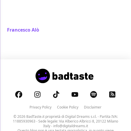
Alessandro D'Alatri, ispirato al controverso Matteo
Achilli, fondatore del social network per trovare
lavoro Egomnia
Francesco Alò
/ 09 apr 2017
Privacy Policy
Cookie Policy
Disclaimer
© 2026 BadTaste.it proprietà di
Digital Dreams s.r.l.
- Partita IVA:
11885930963 - Sede legale: Via Alberico Albricci 8, 20122 Milano
Italy -
info@digitaldreams.it
Questo blog non è una testata giornalistica, in quanto viene