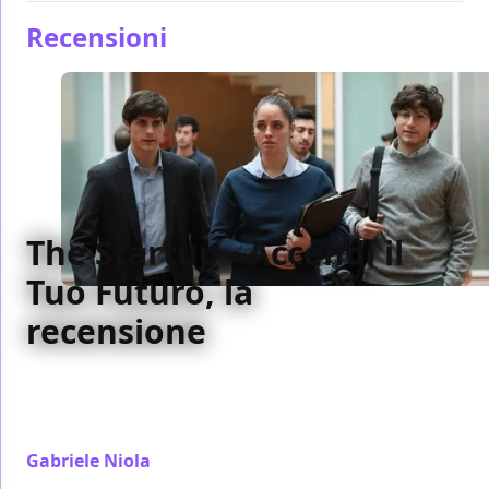
Recensioni
The Startup - Accendi il
Tuo Futuro, la
recensione
Troppo allineato con il marketing dell'azienda che
racconta The Startup non trova una chiave di lettura
propria per raccontare la sua storia
Gabriele Niola
/ 06 apr 2017