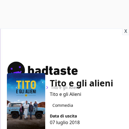
Recensioni
Format video
Marvel
Netflix
Disney+
Prime
X
Tito e gli alieni
Home
Film
Tito e gli Alieni
Tito e gli Alieni
Commedia
Data di uscita
07 luglio 2018