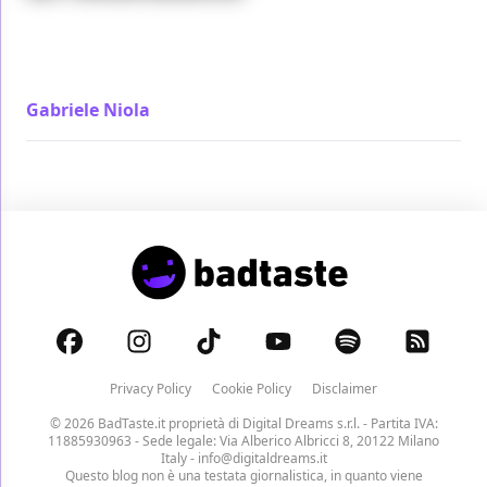
Giocato al ribasso, in opposizione alla mitologia
americana del'Area 51, Tito e Gli Alieni è una
commedia kitsch dove tutto è fuori posto
Gabriele Niola
/ 26 nov 2017
Privacy Policy
Cookie Policy
Disclaimer
© 2026 BadTaste.it proprietà di
Digital Dreams s.r.l.
- Partita IVA:
11885930963 - Sede legale: Via Alberico Albricci 8, 20122 Milano
Italy -
info@digitaldreams.it
Questo blog non è una testata giornalistica, in quanto viene