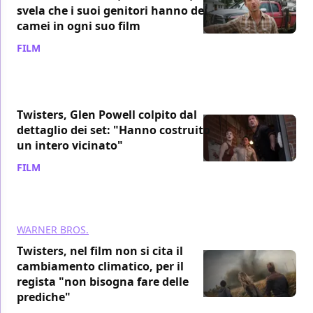
svela che i suoi genitori hanno dei
camei in ogni suo film
FILM
/ 18 lug 2024
Twisters, Glen Powell colpito dal
dettaglio dei set: "Hanno costruito
un intero vicinato"
FILM
/ 17 lug 2024
WARNER BROS.
Twisters, nel film non si cita il
cambiamento climatico, per il
regista "non bisogna fare delle
prediche"