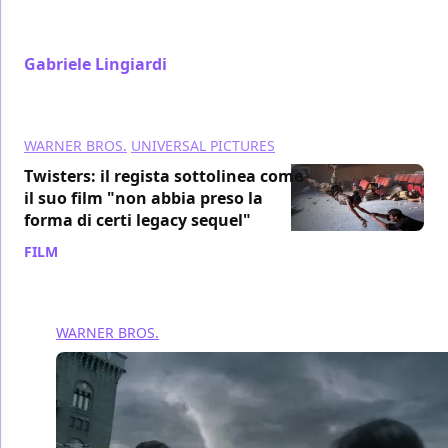
consiglio da Spielberg sul non preoccuparsi degli
effetti speciali
Gabriele Lingiardi
/ 21 lug 2024
WARNER BROS.
UNIVERSAL PICTURES
Twisters: il regista sottolinea come
il suo film "non abbia preso la
forma di certi legacy sequel"
FILM
/ 20 lug 2024
WARNER BROS.