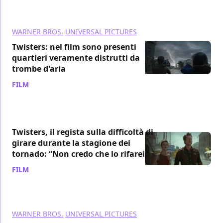
WARNER BROS.
UNIVERSAL PICTURES
Twisters: nel film sono presenti
quartieri veramente distrutti da
trombe d'aria
FILM
/ 27 lug 2024
Twisters, il regista sulla difficoltà di
girare durante la stagione dei
tornado: “Non credo che lo rifarei"
FILM
/ 25 lug 2024
WARNER BROS.
UNIVERSAL PICTURES