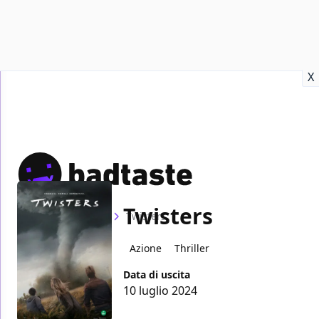
Recensioni
Format video
Marvel
Netflix
Disney+
Prime
X
Twisters
Home
Film
Twisters
Azione
Thriller
Data di uscita
10 luglio 2024