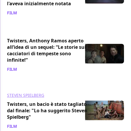
l'aveva inizialmente notata
FILM
/ 23 lug 2024
Twisters, Anthony Ramos aperto
all’idea di un sequel: “Le storie sui
cacciatori di tempeste sono
infinite!”
FILM
/ 22 lug 2024
STEVEN SPIELBERG
Twisters, un bacio è stato tagliato
dal finale: "Lo ha suggerito Steven
Spielberg"
FILM
/ 22 lug 2024