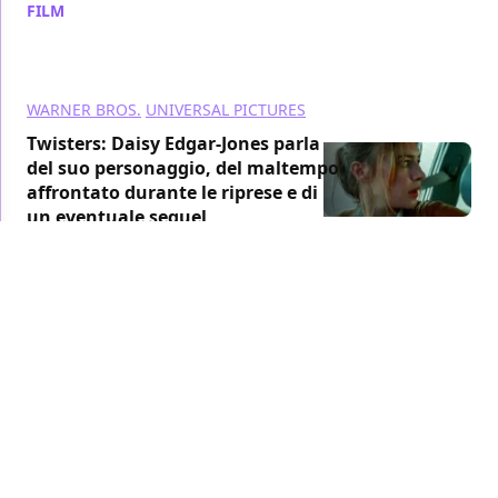
FILM
/ 14 lug 2024
WARNER BROS.
UNIVERSAL PICTURES
Twisters: Daisy Edgar-Jones parla
del suo personaggio, del maltempo
affrontato durante le riprese e di
un eventuale sequel
FILM
/ 14 lug 2024
Twisters, una manifestante della
PETA interrompe la prima a Los
Angeles: "Stop all'abuso sugli
animali"
FILM
/ 12 lug 2024