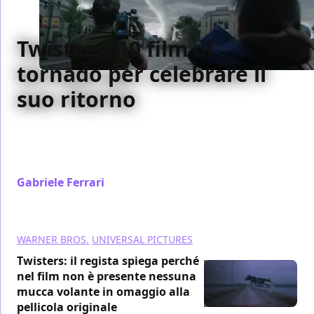
Twisters, 10 film di
tornado per celebrare il
suo ritorno
Twisters arriva al cinema riesumando un cult di
quasi 30 anni fa, e noi festeggiamo con altri 10 film a
base di tornado
Gabriele Ferrari
/ 20 lug 2024
WARNER BROS.
UNIVERSAL PICTURES
Twisters: il regista spiega perché
nel film non è presente nessuna
mucca volante in omaggio alla
pellicola originale