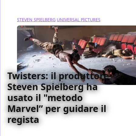
STEVEN SPIELBERG
UNIVERSAL PICTURES
Twisters: il produttore
Steven Spielberg ha
usato il "metodo
Marvel” per guidare il
regista
Il regista di Twisters, Lee Isaac Chung, ha ricevuto un