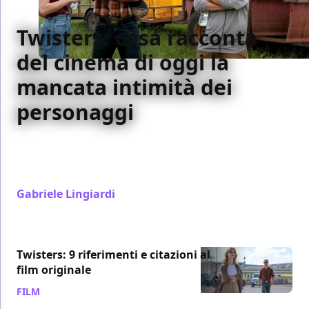
Twisters: cosa racconta
del cinema di oggi la
mancata intimità dei
personaggi
Twisters manca di una scena che ci si sarebbe
aspettati. Merito è di una nota di Steven Spielberg,
ma si infiamma il dibattito
Gabriele Lingiardi
/ 28 lug 2024
Twisters: 9 riferimenti e citazioni al
film originale
FILM
/ 27 lug 2024