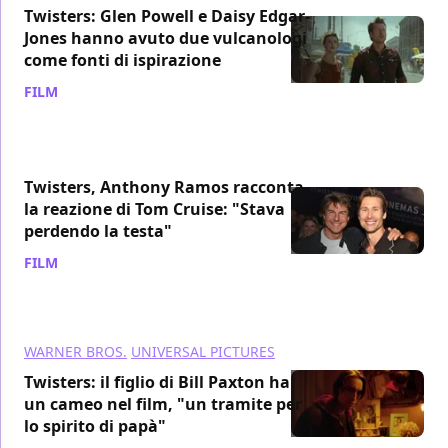
Twisters: Glen Powell e Daisy Edgar-
Jones hanno avuto due vulcanologi
come fonti di ispirazione
FILM
/ 16 lug 2024
Twisters, Anthony Ramos racconta
la reazione di Tom Cruise: "Stava
perdendo la testa"
FILM
/ 15 lug 2024
WARNER BROS.
UNIVERSAL PICTURES
Twisters: il figlio di Bill Paxton ha
un cameo nel film, "un tramite per
lo spirito di papà"