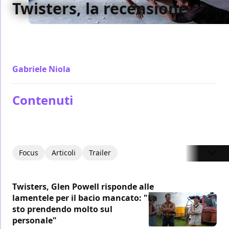
Twisters, la recensione
Dentro Twisters ci sono i cambiamenti degli ultimi
anni esposti ed esplicitati, non solo quelli climatici
ma anche quelli tra sessi
Gabriele Niola
/ 17 lug 2024
Contenuti
Focus
Articoli
Trailer
Twisters, Glen Powell risponde alle
lamentele per il bacio mancato: "La
sto prendendo molto sul
personale"