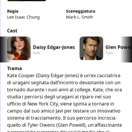
Regia
Sceneggiatura
Lee Isaac Chung
Mark L. Smith
Cast
Daisy Edgar-Jones
Glen Powel
Kate
Tyler
Trama
Kate Cooper (Daisy Edgar-Jones) è un'ex cacciatrice
di uragani segnata dall’incontro devastante con un
tornado durante i suoi anni al college. Kate, che ora
studia i percorsi degli uragani al riparo nel suo
ufficio di New York City, viene spinta a tornare in
campo dal suo amico Javi per testare un innovativo
sistema di tracciamento. Il suo percorso incrocia
quello di Tyler Owens (Glen Powell), un'affascinante
e spericolata superstar dei social media che si