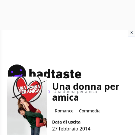
Recensioni
Format video
Marvel
Netflix
Disney+
Prime
X
Una donna per
Home
Film
Una donna per amica
amica
Romance
Commedia
Data di uscita
27 febbraio 2014