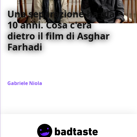
Una separazione ha già
10 anni. Cosa c'era
dietro il film di Asghar
Farhadi
Come ci si può ribellare ad un regime dall'interno,
senza rompere nessuna regola: il caso di Una
separazione
Gabriele Niola
/ 21 ott 2021