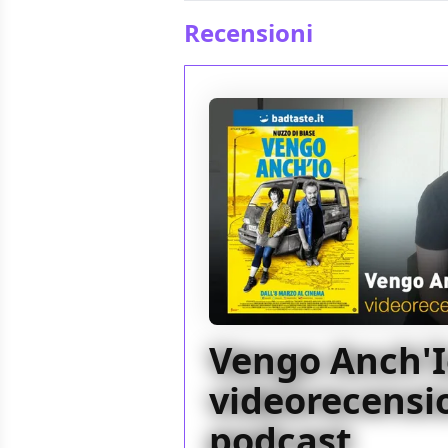
Recensioni
Vengo Anch'Io
videorecensio
podcast