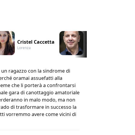
Cristel Caccetta
Aldo Baglio
Lorenza
poliziotto
 di un ragazzo con la sindrome di
perché oramai assuefatti alla
ieme che li porterà a confrontarsi
anale gara di canottaggio amatoriale
e perderanno in malo modo, ma non
rado di trasformare in successo la
tutti vorremmo avere come vicini di