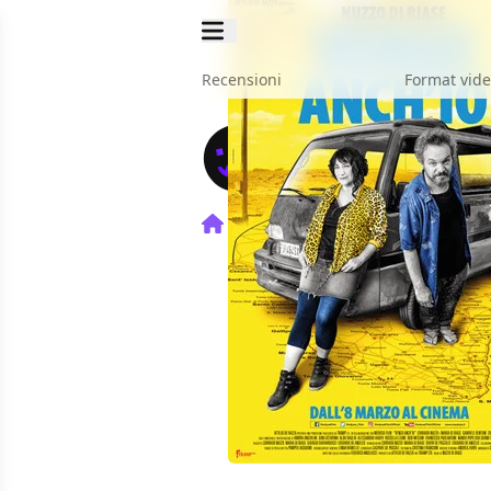
Recensioni
Format vid
Home
Film
Vengo Anch'io