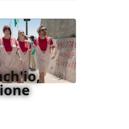
ch'io,
sione
i film dei comici televisivi,
 essere interessante o anche
le singole scene