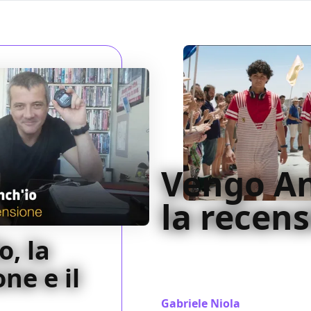
Vengo An
la recen
, la
Aderendo in pieno allo stile de
Vengo Anch'io non riesce ad
ne e il
solo divertente nemmeno nel
Gabriele Niola
/ 08 mar 2018