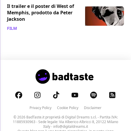
Il trailer e il poster di West of
Memphis, prodotto da Peter
Jackson
FILM
/ 14 gen 2012
Privacy Policy
Cookie Policy
Disclaimer
© 2026 BadTaste.it proprietà di
Digital Dreams s.r.l.
- Partita IVA:
11885930963 - Sede legale: Via Alberico Albricci 8, 20122 Milano
Italy -
info@digitaldreams.it