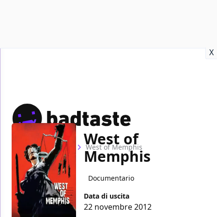
Recensioni
Format video
Marvel
Netflix
Disney+
Prime
X
West of
Home
Film
West of Memphis
Memphis
Documentario
Data di uscita
22 novembre 2012