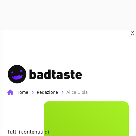
Recensioni
Format video
Marvel
Netflix
Disney+
Prime
X
Home
Redazione
Alice Gioia
Tutti i contenuti di