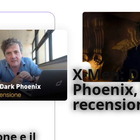
X-Men: D
Phoenix,
recensio
X-Men: Dark Phoenix è uno de
saga ma sbaglia la protagoni
ne e il
Fassbender...