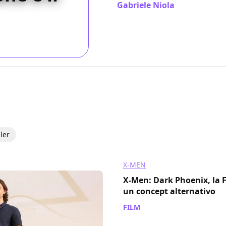
Gabriele Niola
/ 05 giu 2019
iler
X-MEN
X-Men: Dark Phoenix, la F
un concept alternativo
FILM
/ 29 giu 2019