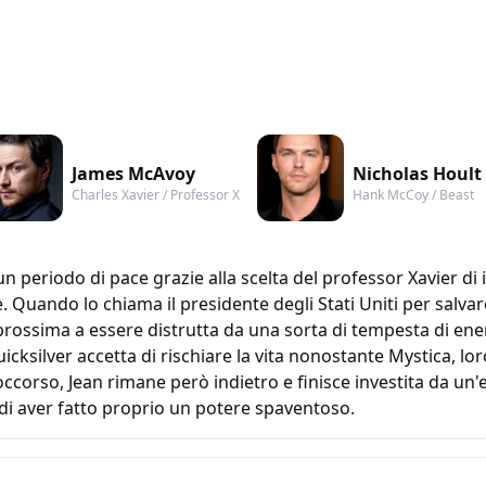
James McAvoy
Nicholas Hoult
Charles Xavier / Professor X
Hank McCoy / Beast
 periodo di pace grazie alla scelta del professor Xavier di in
. Quando lo chiama il presidente degli Stati Uniti per salva
, prossima a essere distrutta da una sorta di tempesta di en
icksilver accetta di rischiare la vita nonostante Mystica, lo
ccorso, Jean rimane però indietro e finisce investita da un
di aver fatto proprio un potere spaventoso.