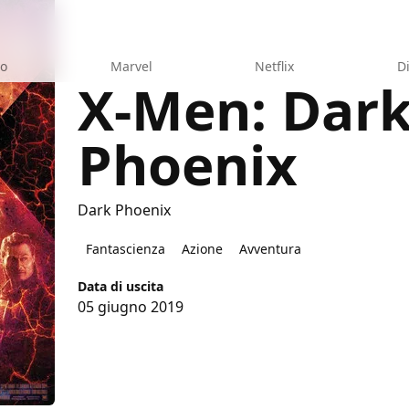
eo
Marvel
Netflix
D
X-Men: Dar
Phoenix
Phoenix
Dark Phoenix
Fantascienza
Azione
Avventura
Data di uscita
05 giugno 2019