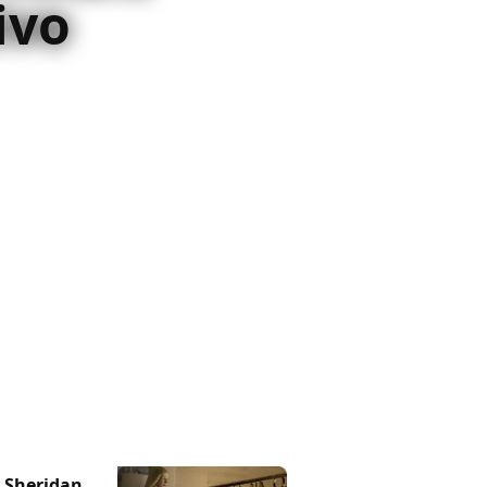
ivo
ene tagliate, le scene mancano
ivo di X-Men: Dark Phoenix
19
 Sheridan