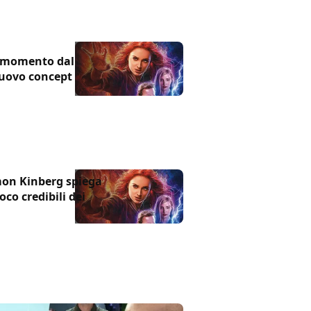
n momento dal
nuovo concept
mon Kinberg spiega
oco credibili dei