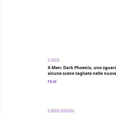
X-MEN
X-Men: Dark Phoenix, uno sguar
alcune scene tagliate nelle nuo
FILM
/ 19 giu 2019
X-MEN
MARVEL