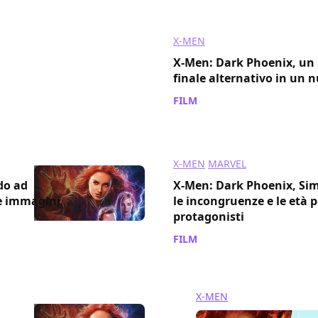
X-MEN
X-Men: Dark Phoenix, u
finale alternativo in un 
FILM
/ 26 giu 2019
X-MEN
MARVEL
do ad
X-Men: Dark Phoenix, Si
ve immagini
le incongruenze e le età p
protagonisti
FILM
/ 17 giu 2019
X-MEN