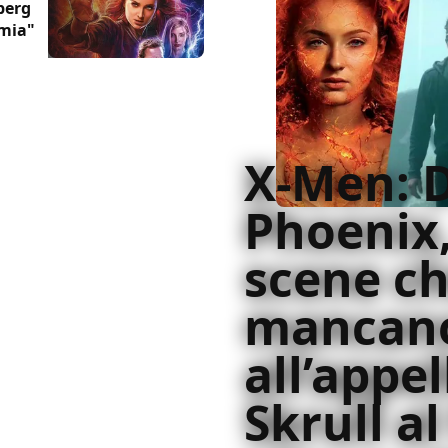
berg
 mia"
X-Men: 
Phoenix,
scene c
mancan
all’appel
Skrull al