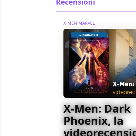
Recensioni
X-MEN
MARVEL
X-Men: Dark
Phoenix, la
videorecensio