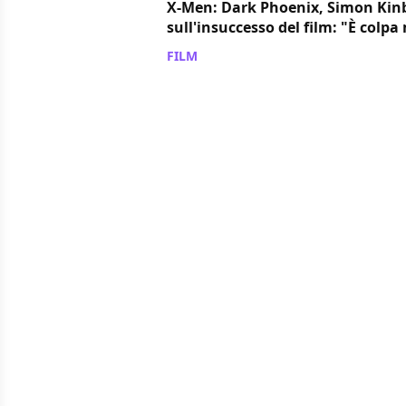
X-Men: Dark Phoenix, Simon Kin
sull'insuccesso del film: "È colpa
FILM
/ 15 giu 2019