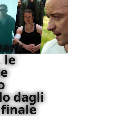
Dark
 le
he
o
lo dagli
 finale