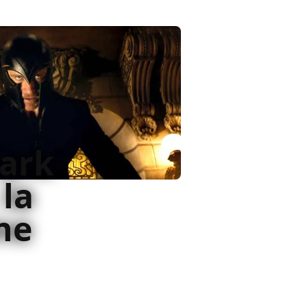
ark
 la
ne
i film più importanti della
sta. Per fortuna c'è