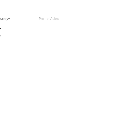
isney+
Prime Video
k