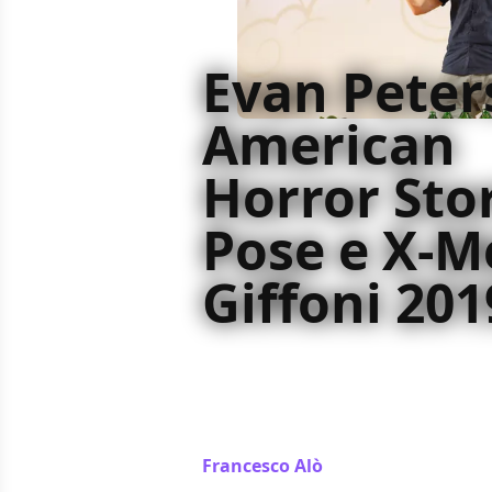
Evan Peter
American
Horror Stor
Pose e X-M
Giffoni 201
Ecco il resoconto della conferenza
Giffoni Experience 2019. Il Quicksil
sue esperienze dentro le serie tv 
Pose
Francesco Alò
/ 24 lug 2019