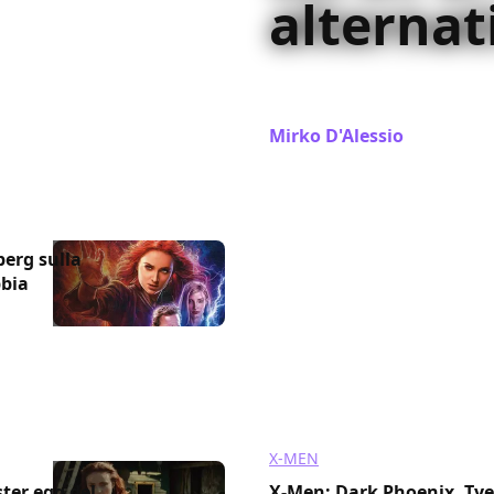
alternat
Facciamo il punto sulle sc
appello e il finale alternat
Mirko D'Alessio
/ 12 giu 20
erg sulla
bbia
X-MEN
ter egg del
X-Men: Dark Phoenix, Tye