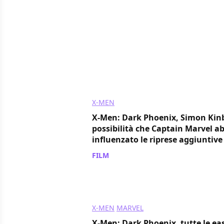
X-MEN
X-Men: Dark Phoenix, Simon Kinb
possibilità che Captain Marvel a
influenzato le riprese aggiuntive
FILM
/ 12 giu 2019
X-MEN
MARVEL
X-Men: Dark Phoenix, tutte le eas