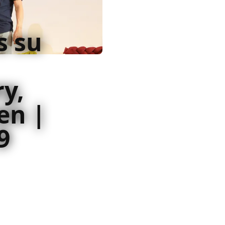
s su
y,
en |
9
 stampa di Evan Peters a
ver di X-Men ricorda le
American Horror Story e