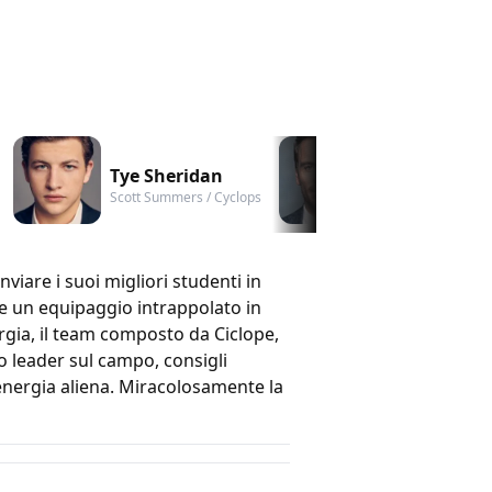
Tye Sheridan
Michael Fass
Scott Summers / Cyclops
Erik Lensherr / Ma
viare i suoi migliori studenti in
re un equipaggio intrappolato in
ergia, il team composto da Ciclope,
ro leader sul campo, consigli
'energia aliena. Miracolosamente la