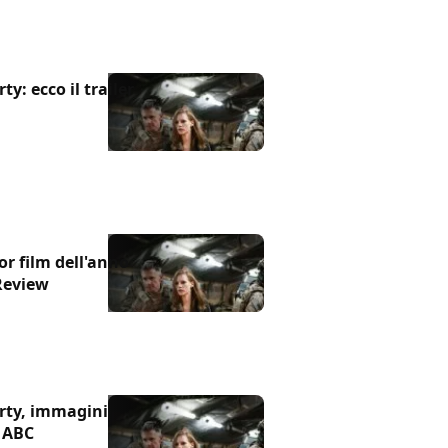
y: ecco il trailer
ior film dell'anno
 Review
rty, immagini
a ABC