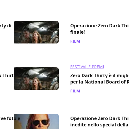
rty di
Operazione Zero Dark Thirt
finale!
FILM
/ 14 dic 2012
FESTIVAL E PREMI
 Thirty fa
Zero Dark Thirty è il migl
per la National Board of
FILM
/ 06 dic 2012
ve foto e
Operazione Zero Dark Thi
inedite nello special dell