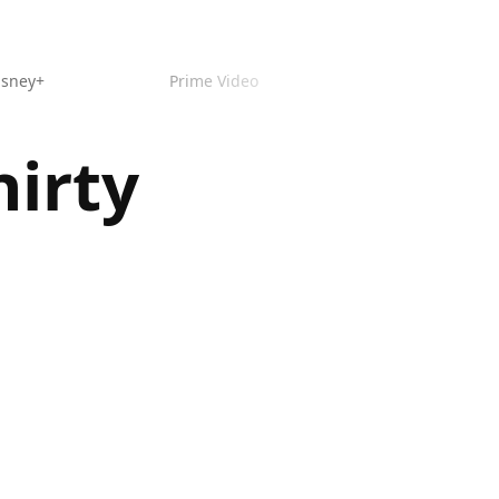
isney+
Prime Video
hirty