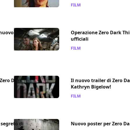
FILM
/ 28 nov 2012
 nuovo spot
Operazione Zero Dark Thi
ufficiali
FILM
/ 20 nov 2012
 Zero Dark
Il nuovo trailer di Zero Da
Kathryn Bigelow!
FILM
/ 12 ott 2012
 segreto di
Nuovo poster per Zero Da