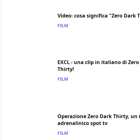
Video: cosa significa "Zero Dark 
FILM
/ 22 gen 2013
EXCL - una clip in italiano di Zer
Thirty!
FILM
/ 15 gen 2013
Operazione Zero Dark Thirty, un
adrenalinico spot tv
FILM
/ 04 gen 2013