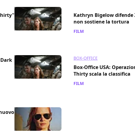
Thirty"
Kathryn Bigelow difende 
non sostiene la tortura
FILM
/ 16 gen 2013
BOX-OFFICE
o Dark
Box-Office USA: Operazio
Thirty scala la classifica
FILM
/ 14 gen 2013
 nuovo