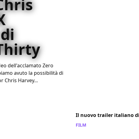
Chris
X
di
Thirty
deo dell'acclamato Zero
iamo avuto la possibilità di
or Chris Harvey...
Il nuovo trailer italiano d
FILM
/ 28 gen 2013