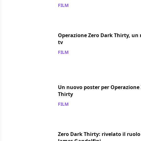
FILM
/ 02 dic 2012
Operazione Zero Dark Thirty, un
tv
FILM
/ 26 nov 2012
Un nuovo poster per Operazione
Thirty
FILM
/ 08 nov 2012
Zero Dark Thirty: rivelato il ruolo
James Gandolfini