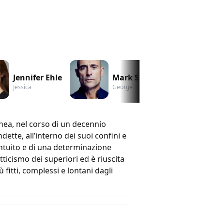
Jennifer Ehle
Mark Strong
J
Jessica
George
Pa
ea, nel corso di un decennio
ette, all’interno dei suoi confini e
’intuito e di una determinazione
tticismo dei superiori ed è riuscita
ù fitti, complessi e lontani dagli