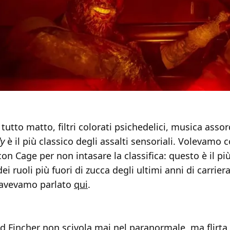
tutto matto, filtri colorati psichedelici, musica asso
y
è il più classico degli assalti sensoriali. Volevamo c
con Cage per non intasare la classifica: questo è il pi
i ruoli più fuori di zucca degli ultimi anni di carrier
 avevamo parlato
qui
.
vid Fincher non scivola mai nel paranormale, ma flirta