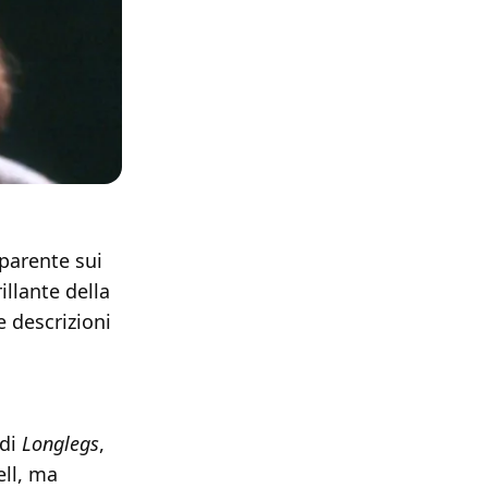
pparente sui
illante della
 descrizioni
 di
Longlegs
,
ell, ma