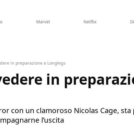
eo
Marvel
Netflix
D
edere in preparazione a Longlegs
vedere in preparaz
orror con un clamoroso Nicolas Cage, sta 
ompagnarne l’uscita