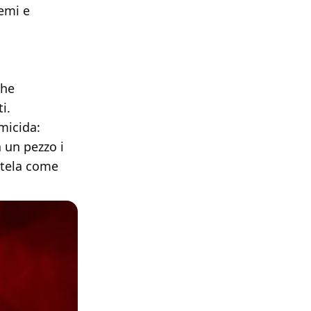
emi e
che
i.
micida:
 un pezzo i
etela come