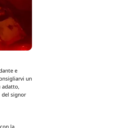
rdante e
onsigliarvi un
ù adatto,
a del signor
 con la