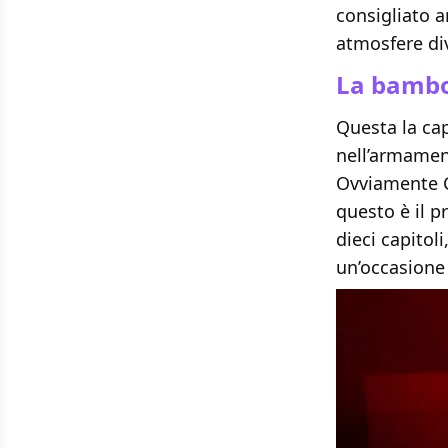
consigliato 
atmosfere div
La bambo
Questa la ca
nell’armament
Ovviamente C
questo è il p
dieci capitol
un’occasione 