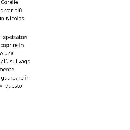
 Coralie
orror più
 un Nicolas
i spettatori
coprire in
to una
 più sul vago
amente
a guardare in
evi questo