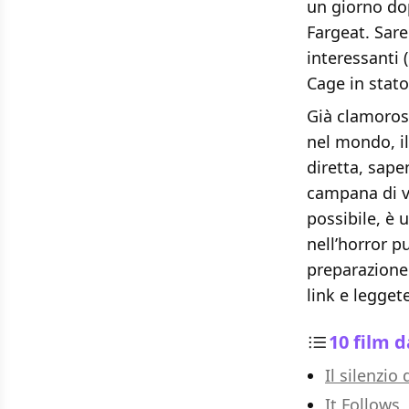
un giorno dop
Fargeat. Sare
interessanti 
Cage in stato
Già clamoroso
nel mondo, il
diretta, sap
campana di ve
possibile, è 
nell’horror p
preparazion
link e legget
10 film 
Il silenzio
It Follows