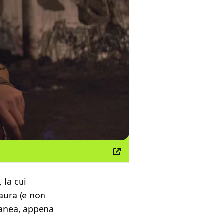
, la cui
paura (e non
ranea, appena