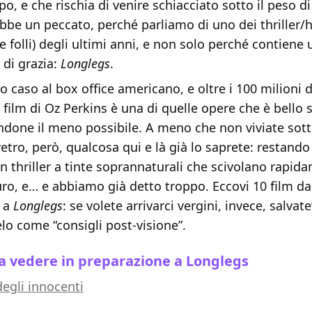
o, e che rischia di venire schiacciato sotto il peso di
bbe un peccato, perché parliamo di uno dei thriller/h
(e folli) degli ultimi anni, e non solo perché contiene
 di grazia:
Longlegs
.
 caso al box office americano, e oltre i 100 milioni d
 film di Oz Perkins è una di quelle opere che è bello s
endone il meno possibile. A meno che non viviate sot
tro, però, qualcosa qui e là già lo saprete: restando
un thriller a tinte soprannaturali che scivolano rapid
uro, e… e abbiamo già detto troppo. Eccovi 10 film d
e a
Longlegs
: se volete arrivarci vergini, invece, salvat
elo come “consigli post-visione”.
da vedere in preparazione a Longlegs
 degli innocenti