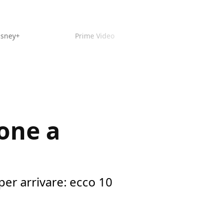
isney+
Prime Video
ione a
per arrivare: ecco 10