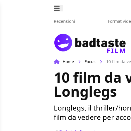
Recensioni
Format vid
FILM
Home
Focus
10 film da v
10 film da 
Longlegs
Longlegs, il thriller/h
film da vedere per acc