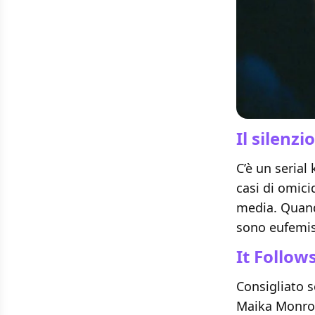
Il silenzi
C’è un serial
casi di omici
media. Quan
sono eufemis
It Follow
Consigliato s
Maika Monroe