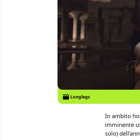
Longlegs
In ambito hor
imminente usc
solo) dell’an