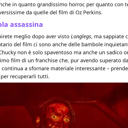
anche in quanto grandissimo horror, per quanto con t
ersissime da quelle del film di Oz Perkins.
la assassina
pirete meglio dopo aver visto
Longlegs
, ma sappiate 
ario del film ci sono anche delle bambole inquietant
hucky non è solo spaventoso ma anche un sadico o
rimo film di un franchise che, pur avendo superato da
i, continua a sfornare materiale interessante – prend
per recuperarli tutti.