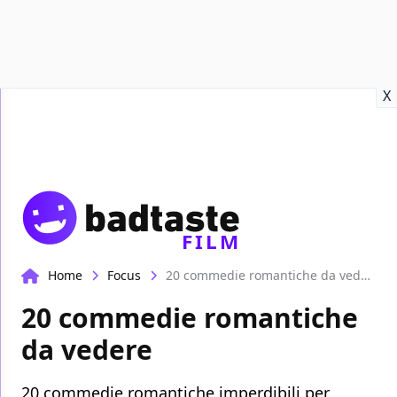
Recensioni
Format video
Marvel
Netflix
Disney+
Prime
X
FILM
Home
Focus
20 commedie romantiche da vedere
20 commedie romantiche
da vedere
20 commedie romantiche imperdibili per