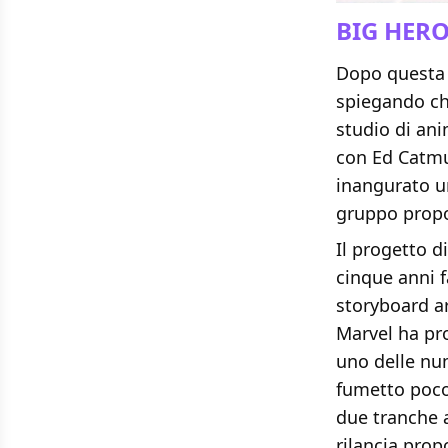
BIG HERO
Dopo questa 
spiegando ch
studio di ani
con Ed Catmul
inangurato un
gruppo propo
Il progetto d
cinque anni f
storyboard ar
Marvel ha pro
uno delle nu
fumetto poco
due tranche a
rilancia pro