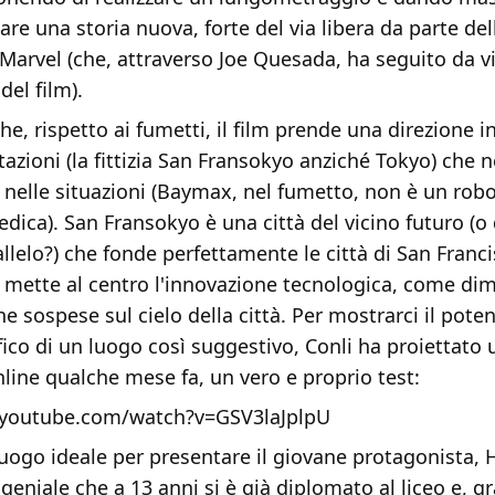
eare una storia nuova, forte del via libera da parte del
Marvel (che, attraverso Joe Quesada, ha seguito da v
del film).
he, rispetto ai fumetti, il film prende una direzione i
azioni (la fittizia San Fransokyo anziché Tokyo) che n
nelle situazioni (Baymax, nel fumetto, non è un robo
dica). San Fransokyo è una città del vicino futuro (o 
llelo?) che fonde perfettamente le città di San Franc
 mette al centro l'innovazione tecnologica, come di
he sospese sul cielo della città. Per mostrarci il poten
co di un luogo così suggestivo, Conli ha proiettato u
line qualche mese fa, un vero e proprio test:
.youtube.com/watch?v=GSV3laJplpU
 luogo ideale per presentare il giovane protagonista,
geniale che a 13 anni si è già diplomato al liceo e, g