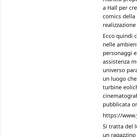
a Hall per cr
comics della 
realizzazione 
Ecco quindi c
nelle ambient
personaggi e 
assistenza me
universo para
un luogo che
turbine eolic
cinematografi
pubblicata on
https://www
Si tratta del
un ragazzino 