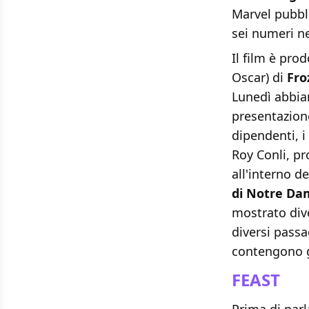
Marvel pubbli
sei numeri ne
Il film è pro
Oscar) di
Fro
Lunedì abbia
presentazione
dipendenti, i
Roy Conli, pr
all'interno d
di Notre Da
mostrato dive
diversi passa
contengono g
FEAST