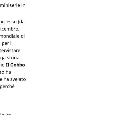
miniserie in
successo (da
 dicembre.
 mondiale di
 per i
tervistare
nga storia
ono
Il Gobbo
nto ha
e ha svelato
o perché