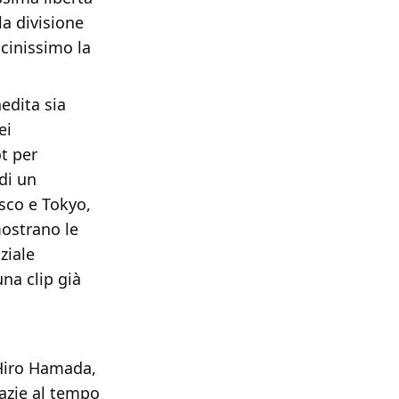
la divisione
icinissimo la
nedita sia
ei
t per
di un
isco e Tokyo,
mostrano le
ziale
na clip già
 Hiro Hamada,
razie al tempo