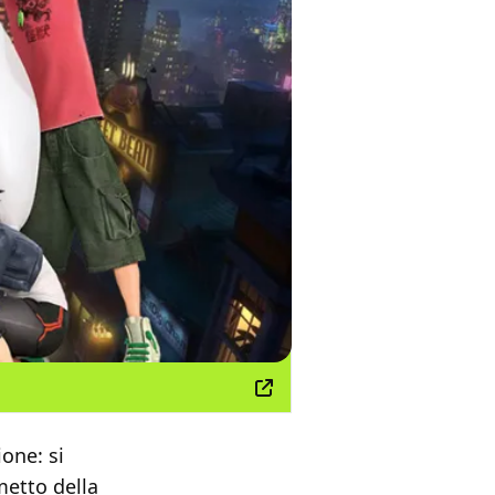
ione: si
metto della