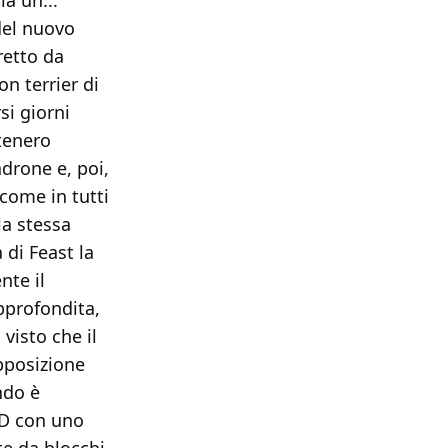
la un...
del nuovo
retto da
on terrier di
i giorni
 tenero
drone e, poi,
 come in tutti
la stessa
 di Feast la
nte il
pprofondita,
 visto che il
apposizione
ndo è
3D con uno