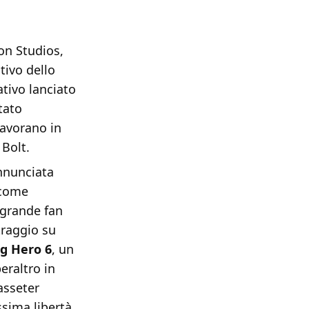
on Studios,
tivo dello
tivo lanciato
tato
lavorano in
Bolt.
nnunciata
 come
a grande fan
traggio su
ig Hero 6
, un
eraltro in
Lasseter
sima libertà