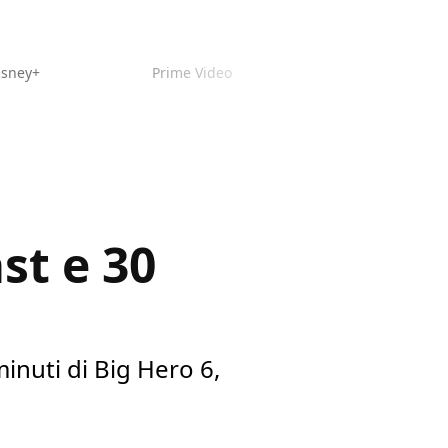
isney+
Prime Video
st e 30
inuti di Big Hero 6,