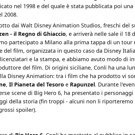
cato nel 1998 e del quale è stata pubblicata poi una 
l 2008.
dotto dai Walt Disney Animation Studios, freschi del 
zen - il Regno di Ghiaccio
, e arriverà nelle sale il 18
mo partecipato a Milano alla prima tappa di un tour
 del film, organizzata in questo caso da Disney Italia
 licenziatari e la stampa, e abbiamo avuto modo di in
oduttore del film. Di origini siciliane, Conli ha una lu
ella Disney Animation: tra i film che ha prodotto vi s
me
,
Il Pianeta del Tesoro
e
Rapunzel
. Durante l'eve
rse scene di Big Hero 6, ha presentato i personaggi 
ggi della storia (fin troppi - alcuni non li riporterem
rossi spoiler).