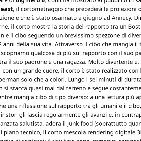
are di
Big Hero 6
, Conli ha mostrato al pubblico in sa
Feast
, il cortometraggio che precederà le proiezioni 
azione e che è stato osannato a giugno ad Annecy. Di
ne, il corto mostra la storia del rapporto tra un Bost
 e il cibo seguendo un brevissimo spezzone di divers
12 anni della sua vita. Attraverso il cibo che mangia il
scopriamo qualcosa di più sul rapporto con il suo pa
tra il suo padrone e una ragazza. Molto divertente e,
y, con un grande cuore, il corto è stato realizzato con 
perman solo che a colori. Lungo i sei minuti di durata
n si stacca quasi mai dal terreno e segue costanteme
tre mangia cibo di tipo diverso: a una lettura più a
he una riflessione sul rapporto tra gli umani e il cibo,
nston gli lascia regolarmente gli avanzi e, in contr
danzata salutista, adora il junk food (soprattutto qua
l piano tecnico, il corto mescola rendering digitale 