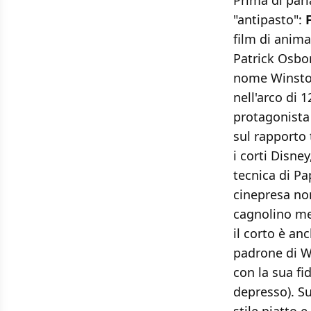
Prima di parl
"antipasto":
film di anim
Patrick Osbor
nome Winston
nell'arco di 
protagonista 
sul rapporto 
i corti Disne
tecnica di Pa
cinepresa no
cagnolino men
il corto è anc
padrone di Wi
con la sua fi
depresso). Su