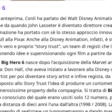
 6
anteprima, Conli ha parlato dei Walt Disney Animati
e da quando John Lasseter è diventato direttore crea
mazione ha portato con sè lo stesso approccio innova
l alla Pixar. Anche alla Disney Animation, infatti, è s
 vero e proprio "story trust", un team di registi che 
nendo idee e supervisionando ogni film a partire da 
i
Big Hero 6
nasce dopo l'acquisizione della Marvel a
a: Don Hall, che aveva iniziato a lavorare alla Disney
tist per poi diventare story artist e infine regista, d
posto allo Story Trust l'idea di produrre un cortome
merosissime property della compagnia. Si tratta di
B
 conosciuto del quale erano usciti solo 12 numero, p
 distanza di dieci anni l'una dall'altra (1998 / 2008). 
ponendo di realizzare un lungometraggio e dando mas