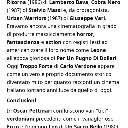
Ritorna
(1986) di
Lamberto Bava
,
Cobra Nero
(1987) di
Stelvio Massi
e, da protagonista,
Urban Warriors
(1987) di
Giuseppe Vari
.
Eravamo ancora una cinematografia in grado
di produrre massicciamente
horror
,
fantascienza
e
action
con registi lesti ad
americanizzare il loro nome come
Leone
all'epoca gloriosa di
Per Un Pugno Di Dollari
.
Oggi
Troppo Forte
di
Carlo Verdone
appare
come un vero e proprio documento storico
diventato mito per quanto racconti un cinema
italiano lontano anni luce da quello di oggi.
Conclusioni
In
Oscar Pettinari
confluiscono vari "tipi"
verdoniani
precedenti come il vanaglorioso
Enzo
e l'ingenuo
Leo
di
Un Sacco Bello
(1980).