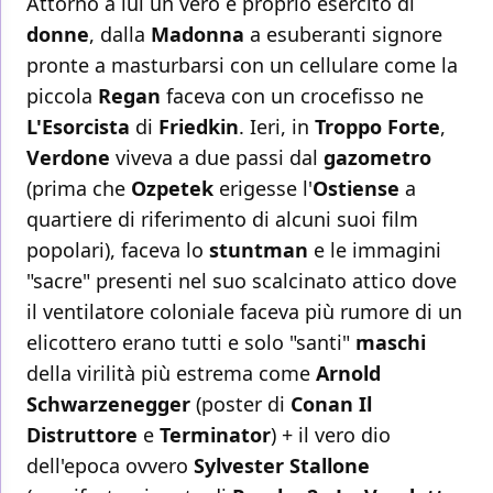
Attorno a lui un vero e proprio esercito di
donne
, dalla
Madonna
a esuberanti signore
pronte a masturbarsi con un cellulare come la
piccola
Regan
faceva con un crocefisso ne
L'Esorcista
di
Friedkin
. Ieri, in
Troppo Forte
,
Verdone
viveva a due passi dal
gazometro
(prima che
Ozpetek
erigesse l'
Ostiense
a
quartiere di riferimento di alcuni suoi film
popolari), faceva lo
stuntman
e le immagini
"sacre" presenti nel suo scalcinato attico dove
il ventilatore coloniale faceva più rumore di un
elicottero erano tutti e solo "santi"
maschi
della virilità più estrema come
Arnold
Schwarzenegger
(poster di
Conan Il
Distruttore
e
Terminator
) + il vero dio
dell'epoca ovvero
Sylvester Stallone