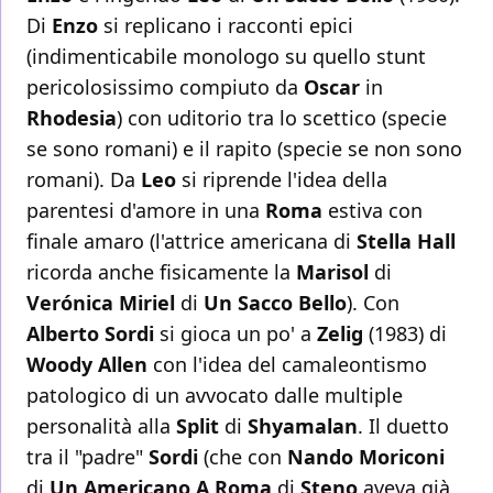
Di
Enzo
si replicano i racconti epici
(indimenticabile monologo su quello stunt
pericolosissimo compiuto da
Oscar
in
Rhodesia
) con uditorio tra lo scettico (specie
se sono romani) e il rapito (specie se non sono
romani). Da
Leo
si riprende l'idea della
parentesi d'amore in una
Roma
estiva con
finale amaro (l'attrice americana di
Stella Hall
ricorda anche fisicamente la
Marisol
di
Verónica Miriel
di
Un Sacco Bello
). Con
Alberto Sordi
si gioca un po' a
Zelig
(1983) di
Woody Allen
con l'idea del camaleontismo
patologico di un avvocato dalle multiple
personalità alla
Split
di
Shyamalan
. Il duetto
tra il "padre"
Sordi
(che con
Nando Moriconi
di
Un Americano A Roma
di
Steno
aveva già