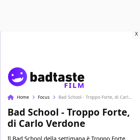
Recensioni
Format video
Marvel
Netflix
Disney+
Prime
X
FILM
Home
Focus
Bad School - Troppo Forte, di Carlo Verdone
Bad School - Troppo Forte,
di Carlo Verdone
Il Bad School della settimana è Troppo Forte,