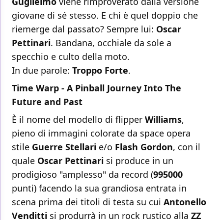
Guglielmo
viene rimproverato dalla versione
giovane di sé stesso. E chi è quel doppio che
riemerge dal passato? Sempre lui:
Oscar
Pettinari
. Bandana, occhiale da sole a
specchio e culto della moto.
In due parole:
Troppo Forte
.
Time Warp - A Pinball Journey Into The
Future and Past
È il nome del modello di flipper
Williams
,
pieno di immagini colorate da space opera
stile
Guerre Stellari
e/o
Flash Gordon
, con il
quale
Oscar Pettinari
si produce in un
prodigioso "amplesso" da record (
995000
punti) facendo la sua grandiosa entrata in
scena prima dei titoli di testa su cui
Antonello
Venditti
si produrrà in un rock rustico alla
ZZ