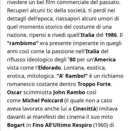
rivedere un bel film commerciale del passato.
Recuperi alcuni tic della società, ti perdi nei
dettagli dell'epoca, riassapori alcuni umori di
quel momento storico del costume di una
nazione, ripensi e rivedi quell'
Italia
del
1986
. Il
"rambismo"
era presente imperante in quegli
anni così come la passione nell'
Italia
del
riflusso ideologico degli
'80
per un'
America
vista come l'
Eldorado
. Lontana, esotica,
erotica, mitologica.
"A' Rambo!"
è un richiamo
romanesco costante dentro
Troppo Forte
.
Oscar
scimmiotta
John Rambo
così
come
Michel Poiccard
(il quale non a caso
aveva lavorato anche lui a
Cinecittà
) imitava
davanti ai manifesti dei cinema il suo mito
Bogart
in
Fino All'Ultimo Respiro
(1960) di