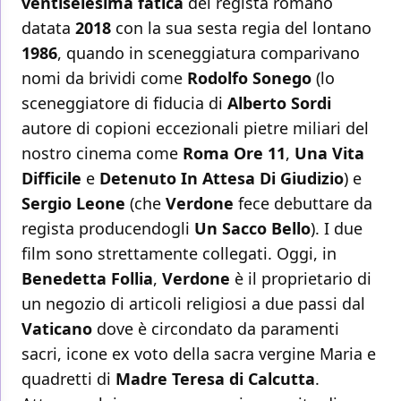
ventiseiesima fatica
del regista romano
datata
2018
con la sua sesta regia del lontano
1986
, quando in sceneggiatura comparivano
nomi da brividi come
Rodolfo Sonego
(lo
sceneggiatore di fiducia di
Alberto Sordi
autore di copioni eccezionali pietre miliari del
nostro cinema come
Roma Ore 11
,
Una Vita
Difficile
e
Detenuto In Attesa Di Giudizio
) e
Sergio Leone
(che
Verdone
fece debuttare da
regista producendogli
Un Sacco Bello
). I due
film sono strettamente collegati. Oggi, in
Benedetta Follia
,
Verdone
è il proprietario di
un negozio di articoli religiosi a due passi dal
Vaticano
dove è circondato da paramenti
sacri, icone ex voto della sacra vergine Maria e
quadretti di
Madre Teresa di Calcutta
.