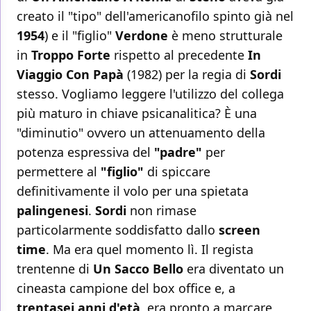
creato il "tipo" dell'americanofilo spinto già nel
1954
) e il "figlio"
Verdone
è meno strutturale
in
Troppo Forte
rispetto al precedente
In
Viaggio Con Papà
(1982) per la regia di
Sordi
stesso. Vogliamo leggere l'utilizzo del collega
più maturo in chiave psicanalitica? È una
"diminutio" ovvero un attenuamento della
potenza espressiva del
"padre"
per
permettere al
"figlio"
di spiccare
definitivamente il volo per una spietata
palingenesi
.
Sordi
non rimase
particolarmente soddisfatto dallo
screen
time
. Ma era quel momento lì. Il regista
trentenne di
Un Sacco Bello
era diventato un
cineasta campione del box office e, a
trentasei anni d'età,
era pronto a marcare