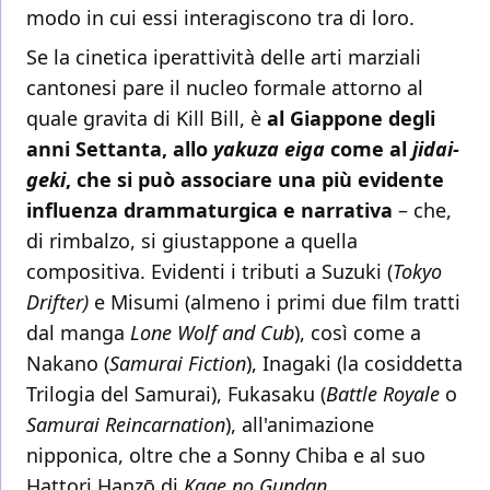
modo in cui essi interagiscono tra di loro.
Se la cinetica iperattività delle arti marziali
cantonesi pare il nucleo formale attorno al
quale gravita di Kill Bill, è
al Giappone degli
anni Settanta, allo
yakuza eiga
come al
jidai-
geki
, che si può associare una più evidente
influenza drammaturgica e narrativa
– che,
di rimbalzo, si giustappone a quella
compositiva. Evidenti i tributi a Suzuki (
Tokyo
Drifter)
e
Misumi (almeno i primi due film tratti
dal manga
Lone Wolf and Cub
), così come a
Nakano (
Samurai Fiction
), Inagaki (la cosiddetta
Trilogia del Samurai), Fukasaku (
Battle Royale
o
Samurai Reincarnation
), all'animazione
nipponica, oltre che a Sonny Chiba e al suo
Hattori Hanzō di
Kage no Gundan