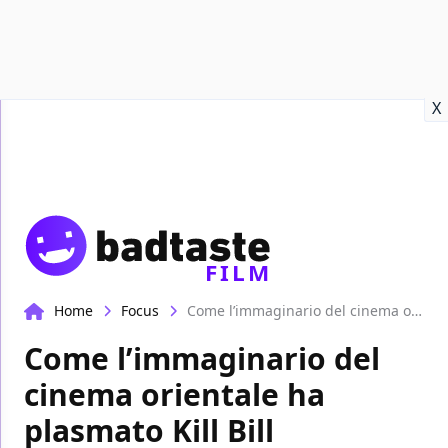
Recensioni
Format video
Marvel
Netflix
Disney+
Prime
X
FILM
Home
Focus
Come l’immaginario del cinema orientale ha plasmato Kill Bill
Come l’immaginario del
cinema orientale ha
plasmato Kill Bill