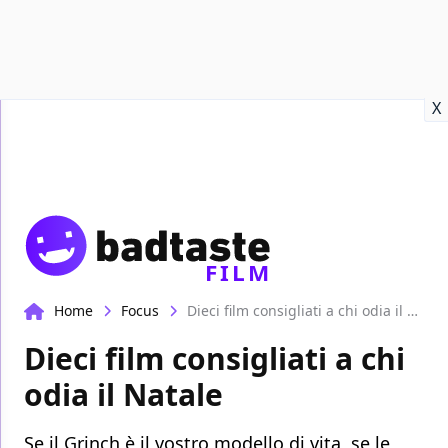
Recensioni
Format video
Marvel
Netflix
Disney+
Prime
X
FILM
Home
Focus
Dieci film consigliati a chi odia il Natale
Dieci film consigliati a chi
odia il Natale
Se il Grinch è il vostro modello di vita, se le