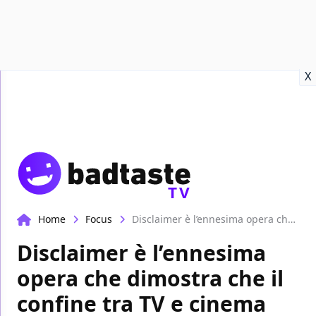
Recensioni
Format video
Marvel
Netflix
Disney+
Prime
X
TV
Home
Focus
Disclaimer è l’ennesima opera che dimostra che il confine tra TV e cinema non esiste più
Disclaimer è l’ennesima
opera che dimostra che il
confine tra TV e cinema