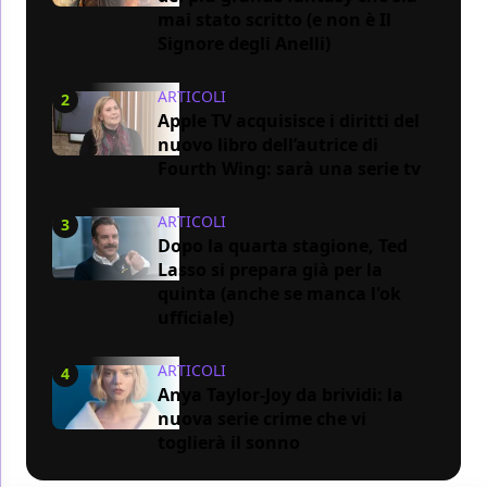
mai stato scritto (e non è Il
Signore degli Anelli)
ARTICOLI
2
Apple TV acquisisce i diritti del
nuovo libro dell’autrice di
Fourth Wing: sarà una serie tv
ARTICOLI
3
Dopo la quarta stagione, Ted
Lasso si prepara già per la
quinta (anche se manca l'ok
ufficiale)
ARTICOLI
4
Anya Taylor-Joy da brividi: la
nuova serie crime che vi
toglierà il sonno