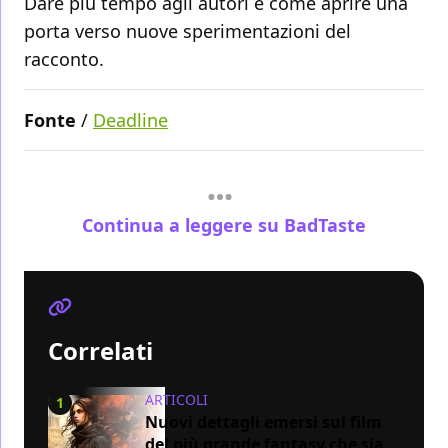
Dare più tempo agli autori è come aprire una
porta verso nuove sperimentazioni del
racconto.
Fonte
/
Deadline
Continua a leggere su BadTaste
Correlati
ARTICOLI
1
Nuovi dettagli emersi sul film
del più grande fantasy che sia