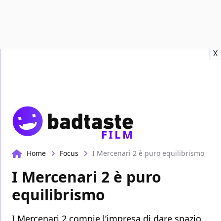
Recensioni
Format video
Marvel
Netflix
Disney+
Prime
X
FILM
Home
Focus
I Mercenari 2 è puro equilibrismo
I Mercenari 2 è puro
equilibrismo
I Mercenari 2 compie l’impresa di dare spazio