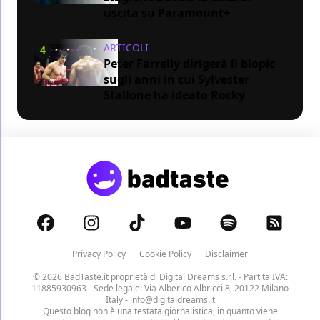
uscita su Paramount+
ARTICOLI
4
Peter Farrelly dirigerà il biopic
sugli anni in cui Sylvester
Stallone ha ideato Rocky
Privacy Policy
Cookie Policy
Disclaimer
© 2026 BadTaste.it proprietà di
Digital Dreams s.r.l.
- Partita IVA:
11885930963 - Sede legale: Via Alberico Albricci 8, 20122 Milano
Italy -
info@digitaldreams.it
Questo blog non è una testata giornalistica, in quanto viene