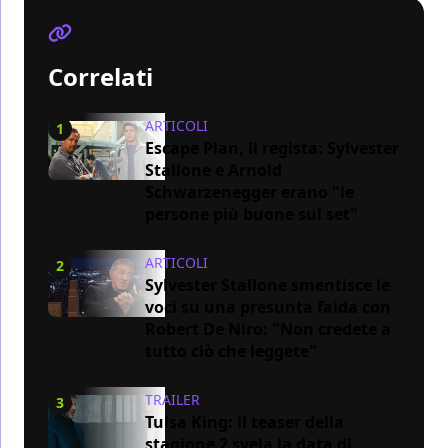
Correlati
ARTICOLI
1
Escape Plan, il regista: Sylvester
Stallone e Arnold
Schwarzenegger erano "le
persone più buone sul set"
ARTICOLI
2
Sylvester Stallone smentisce le
voci su una presunta faida con
Robert De Niro: "Non credete a
tutto ciò che leggete"
TRAILER
3
Tulsa King: il teaser della
stagione 2 svela la data di