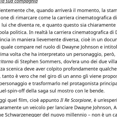
alla sua compagnia
entemente che, quando arriverà il momento, la sta
ione di rimarcare come la carriera cinematografica d
 lui che diventa re, e quanto questo sia chiaramente
bola politica. In realtà la carriera cinematografica d
ncia in maniera lievemente diversa, cioè in un docu
l quale compare nel ruolo di Dwayne Johnson e intito
rima volta che ha interpretato un personaggio, però, 
itorno
di Stephen Sommers, dov’era uno dei due villa
nza scenica deve aver colpito profondamente qualche
 tanto è vero che nel giro di un anno gli viene propo
 personaggio e trasformarlo nel protagonista principa
uel-spin-off della saga sul mostro con le bende.
ggi quel film, cioè appunto
Il Re Scorpione
, è un’esper
hiaramente un veicolo per lanciare Dwayne Johnson, A
e Schwarzenegger del nuovo millennio – non è un cas