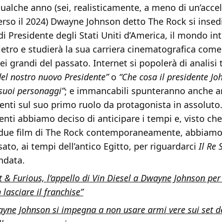
ualche anno (sei, realisticamente, a meno di un’acce
erso il 2024) Dwayne Johnson detto The Rock si insed
i Presidente degli Stati Uniti d’America, il mondo int
etro e studierà la sua carriera cinematografica come
dei grandi del passato. Internet si popolerà di analisi
del nostro nuovo Presidente”
o
“Che cosa il presidente J
suoi personaggi”
; e immancabili spunteranno anche an
nti sul suo primo ruolo da protagonista in assoluto
nti abbiamo deciso di anticipare i tempi e, visto ch
ue film di The Rock contemporaneamente, abbiamo 
sato, ai tempi dell’antico Egitto, per riguardarci
Il Re
ndata.
t & Furious, l’appello di Vin Diesel a Dwayne Johnson per i
 lasciare il franchise”
yne Johnson si impegna a non usare armi vere sui set de