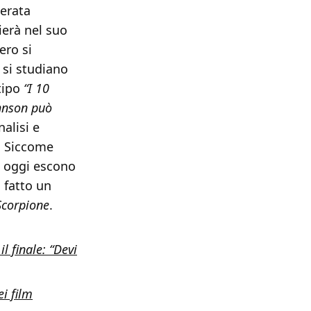
lerata
ierà nel suo
ero si
 si studiano
 tipo
“I 10
ohnson può
alisi e
. Siccome
e oggi escono
fatto un
 Scorpione
.
l finale: “Devi
i film