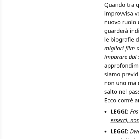
Quando tra q
improvvisa v
nuovo ruolo d
guarderà indi
le biografie 
migliori film 
imparare dai 
approfondime
siamo previde
non uno ma d
salto nel pas
Ecco com’è a
LEGGI:
Fas
esserci, non
LEGGI:
Dwa