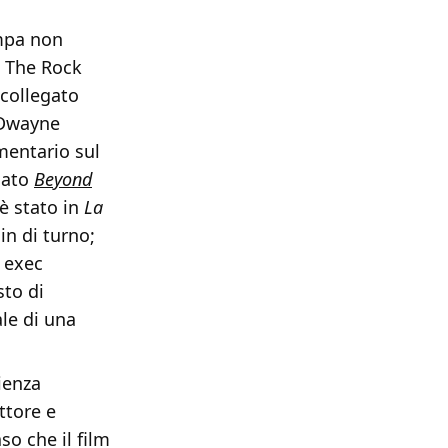
mpa non
i The Rock
 collegato
i Dwayne
mentario sul
lato
Beyond
è stato in
La
in di turno;
 exec
sto di
le di una
ienza
ttore e
o che il film