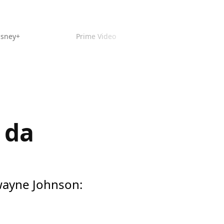
isney+
Prime Video
 da
Dwayne Johnson: