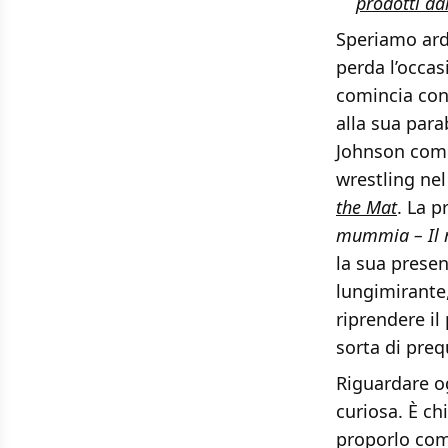
prodotti d
Speriamo ard
perda l’occas
comincia con
alla sua para
Johnson comi
wrestling ne
the Mat
. La p
mummia – Il r
la sua prese
lungimirante,
riprendere il
sorta di preq
Riguardare o
curiosa. È c
proporlo com