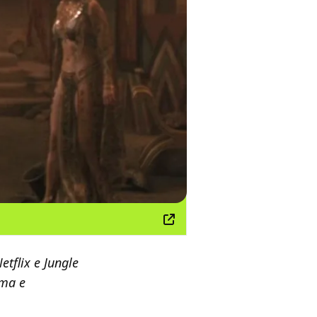
tflix e Jungle
ima e