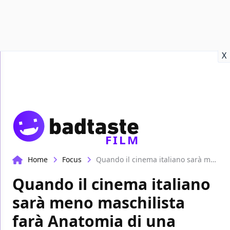
Recensioni
Format video
Marvel
Netflix
Disney+
Prime
X
FILM
Home
Focus
Quando il cinema italiano sarà meno maschilista farà Anatomia di una caduta | Bad Movie
Quando il cinema italiano
sarà meno maschilista
farà Anatomia di una