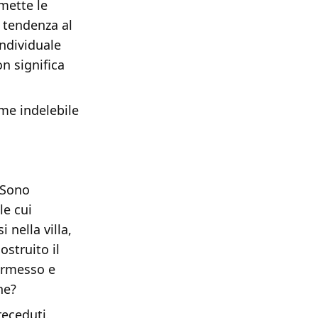
mette le
a tendenza al
individuale
on significa
ame indelebile
. Sono
le cui
 nella villa,
struito il
ermesso e
ne?
receduti.