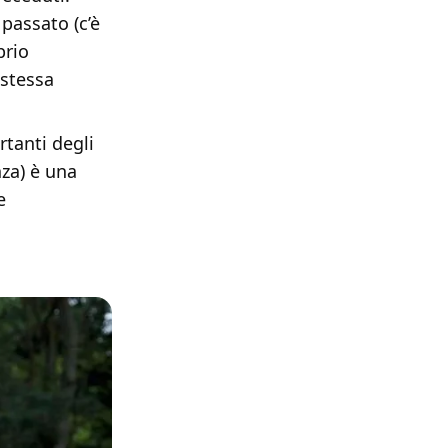
passato (c’è
prio
 stessa
rtanti degli
nza) è una
e