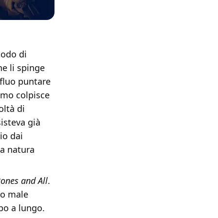
modo di
he li spinge
rfluo puntare
ismo colpisce
oltà di
isteva già
io dai
na natura
ones and All
.
no male
po a lungo.