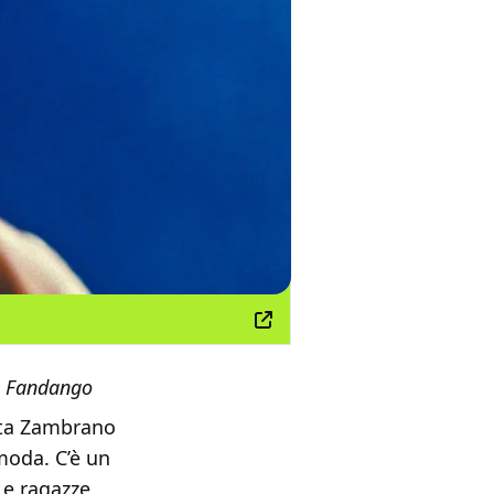
 a Fandango
rita Zambrano
moda. C’è un
 e ragazze