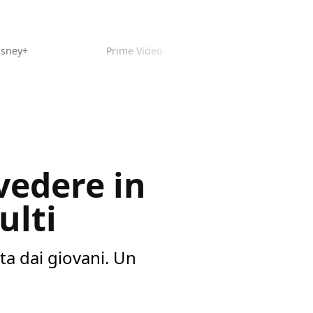
isney+
Prime Video
vedere in
ulti
ta dai giovani. Un