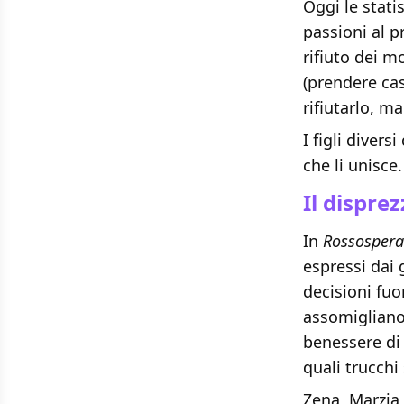
Oggi le stat
passioni al p
rifiuto dei m
(prendere cas
rifiutarlo, m
I figli diver
che li unisce.
Il dispre
In
Rossosper
espressi dai 
decisioni fuor
assomigliano
benessere di
quali trucchi
Zena, Marzia,