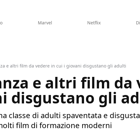
eo
Marvel
Netflix
D
 e altri film da vedere in cui i giovani disgustano gli adulti
za e altri film da 
ni disgustano gli ad
a classe di adulti spaventata e disgusta
olti film di formazione moderni