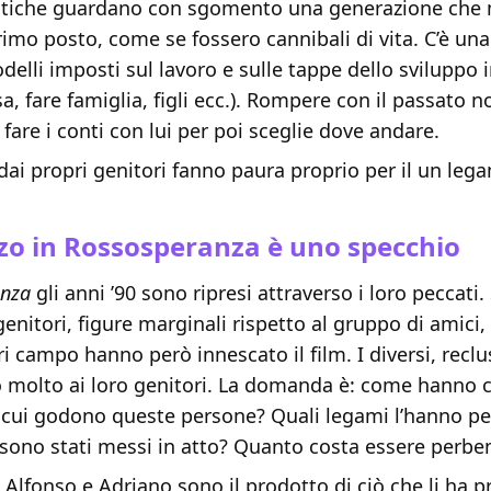
istiche guardano con sgomento una generazione che 
rimo posto, come se fossero cannibali di vita. C’è un
odelli imposti sul lavoro e sulle tappe dello sviluppo 
a, fare famiglia, figli ecc.). Rompere con il passato n
a fare i conti con lui per poi sceglie dove andare.
si dai propri genitori fanno paura proprio per il un leg
zzo in Rossosperanza è uno specchio
anza
gli anni ’90 sono ripresi attraverso i loro peccati
genitori, figure marginali rispetto al gruppo di amici, 
i campo hanno però innescato il film. I diversi, reclusi
 molto ai loro genitori. La domanda è: come hanno co
 cui godono queste persone? Quali legami l’hanno p
 sono stati messi in atto? Quanto costa essere perbe
 Alfonso e Adriano sono il prodotto di ciò che li ha p