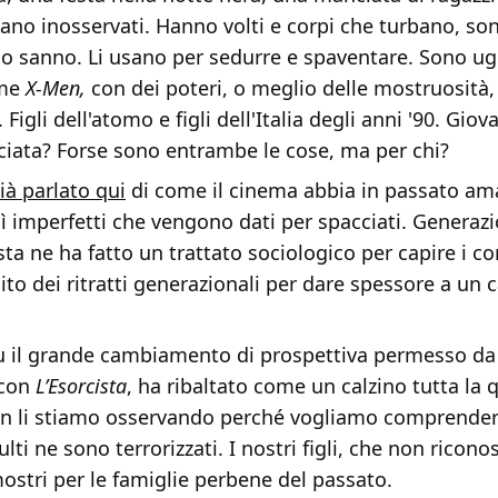
no inosservati. Hanno volti e corpi che turbano, son
 lo sanno. Li usano per sedurre e spaventare. Sono u
ome
X-Men,
con dei poteri, o meglio delle mostruosità,
. Figli dell'atomo e figli dell'Italia degli anni '90. Giova
ciata? Forse sono entrambe le cose, ma per chi?
ià parlato qui
di come il cinema abbia in passato ama
ì imperfetti che vengono dati per spacciati. Generazi
a ne ha fatto un trattato sociologico per capire i confl
ito dei ritratti generazionali per dare spessore a u
fu il grande cambiamento di prospettiva permesso da
 con
L’Esorcista
, ha ribaltato come un calzino tutta la 
on li stiamo osservando perché vogliamo comprenderl
ulti ne sono terrorizzati. I nostri figli, che non ricon
stri per le famiglie perbene del passato.