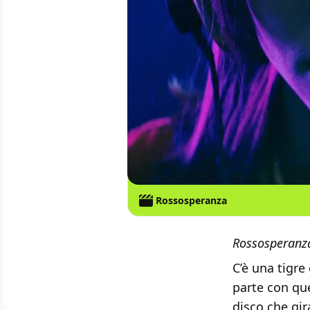
Rossosperanza
Rossosperanza
C’è una tigre
parte con qu
disco che gir