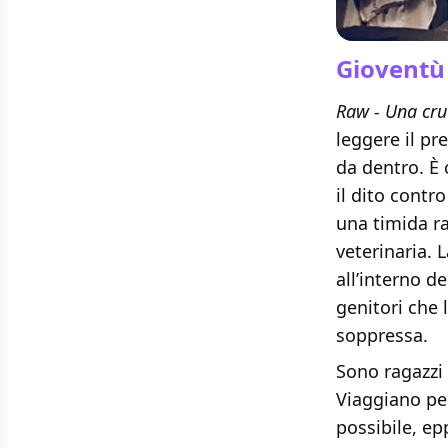
Gioventù
Raw - Una cru
leggere il pr
da dentro. È 
il dito contr
una timida ra
veterinaria. 
all’interno d
genitori che 
soppressa.
Sono ragazzi
Viaggiano pe
possibile, e