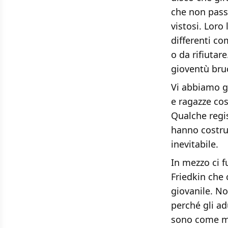
che non passa
vistosi. Loro
differenti c
o da rifiutare
gioventù bru
Vi abbiamo
g
e ragazze cos
Qualche regist
hanno costru
inevitabile.
In mezzo ci 
Friedkin che
giovanile. N
perché gli ad
sono come mo