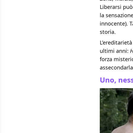
Liberarsi può
la sensazione
innocente). T
storia.
L’ereditariet
ultimi anni:
H
forza misteri
assecondarla
Uno, nes