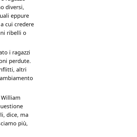
o diversi,
guali eppure
 a cui credere
ni ribelli o
to i ragazzi
oni perdute.
itti, altri
n cambiamento
 William
questione
i, dice, ma
osciamo più,