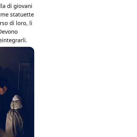
la di giovani
come statuette
o di loro, li
 Devono
eintegrarli.