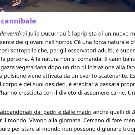
 cannibale
da verità
di Julia Ducurnau è l’apripista di un nuovo 
esente dei giovani nell’horror. C’è una forza naturale c
così sottopelle che, per gli osservatori adulti, è supe
o la persona. Alla natura non si comanda. Il cannibal
gazza vegetariana dopo un rito di iniziazione alla fac
La pulsione viene attivata da un evento scatenante. Es
el corpo e dei suoi desideri, è ereditaria passata propr
l’hanno cresciuta con il divieto di assumere carne. U
abbandonati dai padri e dalle madri
anche quelli di
B
r il mondo. Vivono alla giornata. Cercano di fare me
ppure per stare al mondo non possono digiunare trop