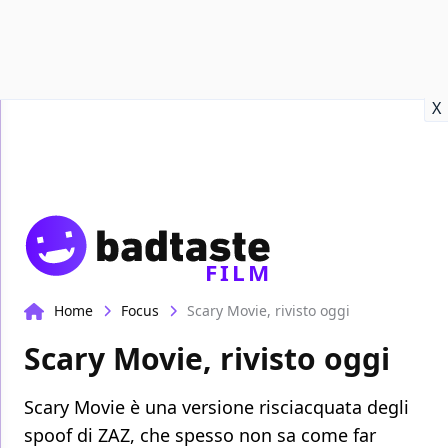
Recensioni
Format video
Marvel
Netflix
Disney+
Prime
X
FILM
Home
Focus
Scary Movie, rivisto oggi
Scary Movie, rivisto oggi
Scary Movie è una versione risciacquata degli
spoof di ZAZ, che spesso non sa come far