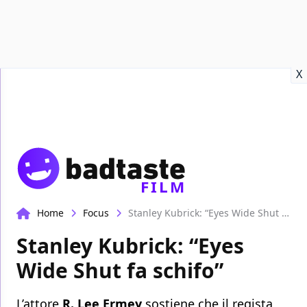
Recensioni
Format video
Marvel
Netflix
Disney+
Prime
X
FILM
Home
Focus
Stanley Kubrick: “Eyes Wide Shut fa schifo”
Stanley Kubrick: “Eyes
Wide Shut fa schifo”
L’attore
R. Lee Ermey
sostiene che il regista,