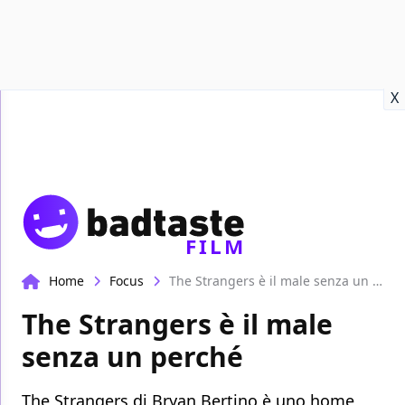
Recensioni
Format video
Marvel
Netflix
Disney+
Prime
X
FILM
Home
Focus
The Strangers è il male senza un perché
The Strangers è il male
senza un perché
The Strangers di Bryan Bertino è uno home