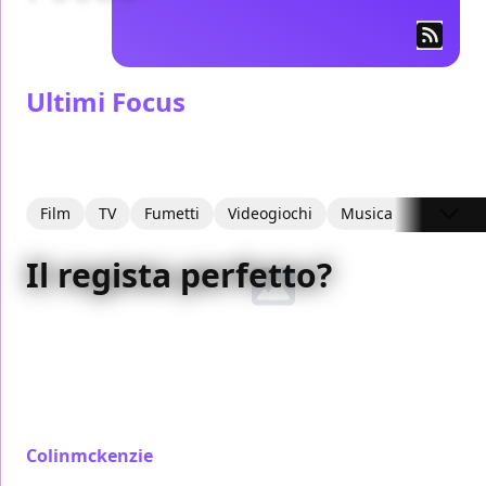
Ultimi Focus
Film
TV
Fumetti
Videogiochi
Musica
Il regista perfetto?
Fin dalla nascita del cinema, è stato naturale dividere
i film in prodotti
commerciali
e
artistici
. Ma c’è una
persona che, da quasi dieci anni, dirige pellicole che
mettono d’accordo critica e botteghino. E il suo
nome
è…
Colinmckenzie
/ 13 nov 2006