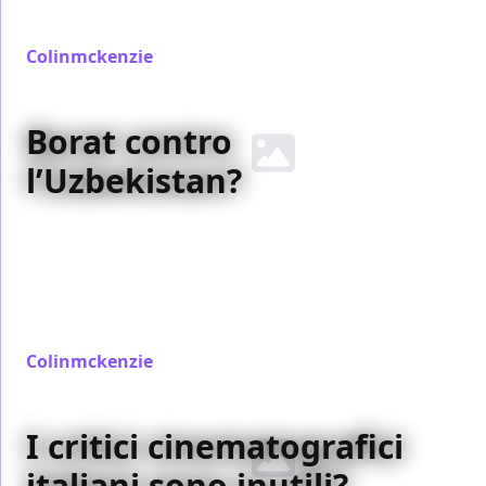
sbagliato nutrire speranze eccessive…
Colinmckenzie
/ 05 ott 2006
Borat contro
l’Uzbekistan?
Quella che era una semplice pellicola sta diventando
un caso mediatico e politico, coinvolgendo capi di
stato e personalità pubbliche. Ma cosa c’è di tanto
speciale in questo film, che da molti è stato definito
una commedia irresistibile?
Colinmckenzie
/ 30 set 2006
I critici cinematografici
italiani sono inutili?