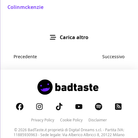
Colinmckenzie
/ 26 set 2006
Carica altro
Precedente
Successivo
Privacy Policy
Cookie Policy
Disclaimer
© 2026 BadTaste.it proprietà di
Digital Dreams s.r.l.
- Partita IVA:
11885930963 - Sede legale: Via Alberico Albricci 8, 20122 Milano