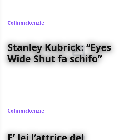
essere il nuovo
Elektra
. Preparate la frittatona di
cipolle e il rutto libero, insomma…
Colinmckenzie
/ 16 ott 2006
Stanley Kubrick: “Eyes
Wide Shut fa schifo”
L’attore
R. Lee Ermey
sostiene che il regista, due
settimane prima di morire, gli avrebbe confidato il
suo disappunto nei confronti della sua ultima fatica,
dovuto alle interferenze delle due star,
Tom Cruise
e
Nicole Kidman
. Ma sarà vero?
Colinmckenzie
/ 13 ott 2006
E’ lei l’attrice del