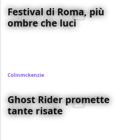
Festival di Roma, più
ombre che luci
Terminano oggi le proiezioni alla manifestazione
capitolina. Una settimana di film anche interessanti,
ma che rimarrà nella memoria per diversi
problemi
organizzativi
e soprattutto per i
costi
spropositati
…
Colinmckenzie
/ 20 ott 2006
Ghost Rider promette
tante risate
Con l’uscita di un trailer e un ennesimo capitolo del
videoblog, scopriamo perché il film di
Mark Steven
Johnson
con protagonista
Nicolas Cage
potrebbe