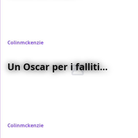
Dopo l’uscita deludente di
Flags of Our Fathers
,
The
Departed
(e soprattutto il suo regista) sembrano
decisamente i favoriti per la statuetta. Ma attenzione
a
The Good German
,
Dreamgirls
,
The Queen
e
Little Children
…
Colinmckenzie
/ 24 ott 2006
Un Oscar per i falliti…
Molti attori ricevono un
premio alla carriera
, per
omaggiare un curriculum fatto di opere importanti.
Ma bisognerebbe dare un riconoscimento anche a
quegli interpreti che, dopo aver dimostrato il loro
valore, hanno
dilapidato il loro talento
. And the
winners are…
Colinmckenzie
/ 23 ott 2006