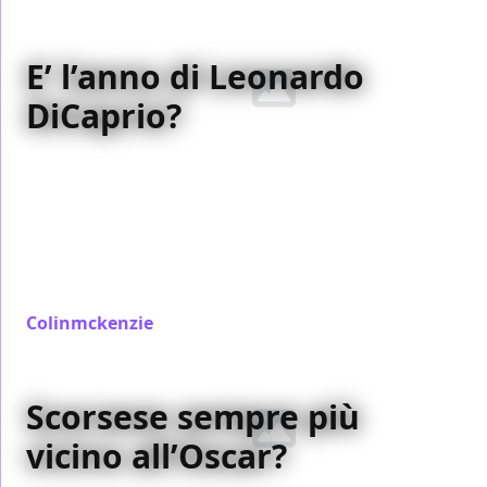
E’ l’anno di Leonardo
DiCaprio?
Molti danno come favorito all’Oscar
Will Smith
, ma
potrebbe essere proprio l’interprete di
The
Departed
a spuntarla. Senza dimenticare attori
come Peter O’Toole,
George Clooney
, Forest
Whitaker,
Christian Bale
, Edward Norton e
Sacha
Baron Cohen
…
Colinmckenzie
/ 26 ott 2006
Scorsese sempre più
vicino all’Oscar?