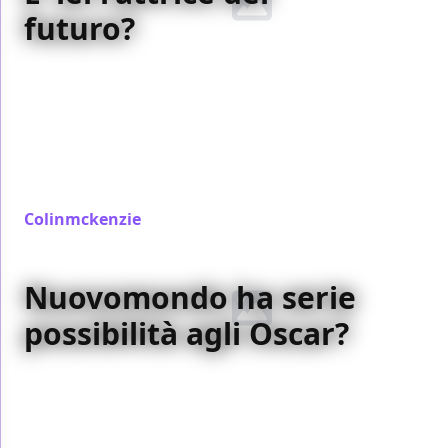
futuro?
Molti giornalisti, quando devono parlare delle dive
che domineranno il panorama cinematografico dei
prossimi anni, citano nomi come
Scarlett
Johansson
o
Keira Knightley
. Eppure, basterebbe
fare un po’ di attenzione per capire che la prossima
grande star di Hollywood è…
Colinmckenzie
/ 06 ott 2006
Nuovomondo ha serie
possibilità agli Oscar?
Il film di
Emanuele Crialese
sarà (meritatamente) il
candidato italiano agli
Academy Awards
nella
categoria film straniero. Ma, senza nulla togliere alla
pellicola, la concorrenza è durissima e sarebbe