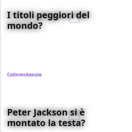
I titoli peggiori del
mondo?
Sono quelli di alcuni
film italiani
usciti negli ultimi
anni. Nonostante si trattasse di progetti con buone
potenzialità commerciali, i loro nomi non erano
assolutamente all’altezza. Ecco un elenco di alcuni
dei
peggiori errori
in questa categoria…
Colinmckenzie
/ 09 nov 2006
Peter Jackson si è
montato la testa?