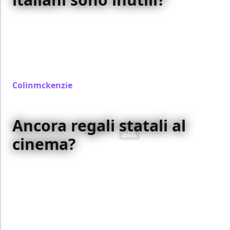
I risultati di
Little Miss Sunshine
sembrano
confermare la mancanza di un pubblico per certi
film nel nostro Paese. Ma soprattutto che i giudizi
della stampa tricolore non hanno una grande
influenza sugli spettatori…
Colinmckenzie
/ 27 set 2006
Ancora regali statali al
cinema?
Nell’ultimo post di
Beppe Grillo
sul suo blog, il
comico se la prende con una proposta di legge che
mira a riformare l’industria cinematografica italiana,
apparentemente a spese di Internet. Ma la realtà
non è così drammatica e i problemi sono
decisamente altri…