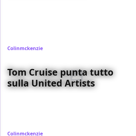
E’ un
regista
che abbiamo amato e difeso
strenuamente, ma ultimamente ha compiuto
qualche passo falso. Vediamo se si tratta dei primi
segnali di una
crisi
o soltanto di qualche
errore
di
poco conto. Sperando che non finisca come certo
autori degli anni settanta…
Colinmckenzie
/ 07 nov 2006
Tom Cruise punta tutto
sulla United Artists
L’attore americano, dopo il divorzio dalla
Paramount
, ha deciso di dare una nuova vita alla
storica casa di produzione, assieme alla sua socia
Paula Wagner
. Mossa astuta o ennesimo esempio
della
megalomania
a cui ci ha abituato la star?
Colinmckenzie
/ 04 nov 2006