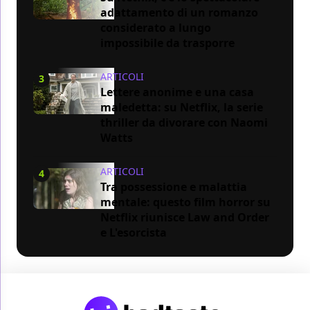
adattamento di un romanzo
considerato a lungo
impossibile da trasporre
ARTICOLI
3
Lettere anonime e una casa
maledetta: su Netflix, la serie
thriller da divorare con Naomi
Watts
ARTICOLI
4
Tra possessione e malattia
mentale: questo film horror su
Netflix riunisce Law and Order
e L'esorcista