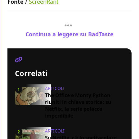
Fonte
/
ScreenRant
Continua a leggere su BadTaste
Correlati
ARTICOLI
1
The Office e Monty Python
riuniti in chiave storica: su
Netflix, la serie polacca
imperdibile
ARTICOLI
2
Su Netflix, c'è lo spettacolare