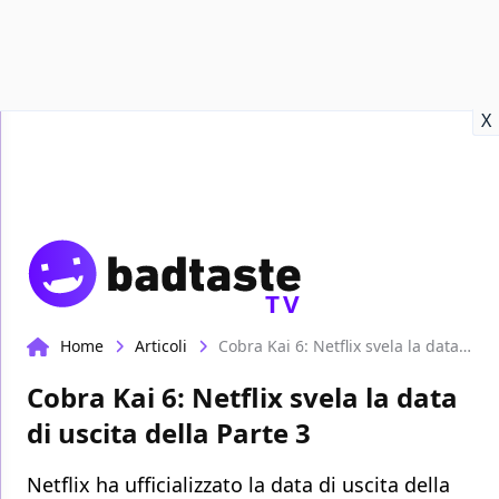
Recensioni
Format video
Marvel
Netflix
Disney+
Prime
X
TV
Home
Articoli
Cobra Kai 6: Netflix svela la data di uscita della Parte 3
Cobra Kai 6: Netflix svela la data
di uscita della Parte 3
Netflix ha ufficializzato la data di uscita della