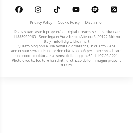
Privacy Policy
Cookie Policy
Disclaimer
© 2026 BadTaste.it proprietà di
Digital Dreams s.r.l.
- Partita IVA:
11885930963 - Sede legale: Via Alberico Albricci 8, 20122 Milano
Italy -
info@digitaldreams.it
Questo blog non è una testata giornalistica, in quanto viene
aggiornato senza alcuna periodicità. Non può pertanto considerarsi
un prodotto editoriale ai sensi della legge n. 62 del 07.03.2001
Photo Credits: l’editore ha i diritti di utilizzo delle immagini presenti
sul sito.