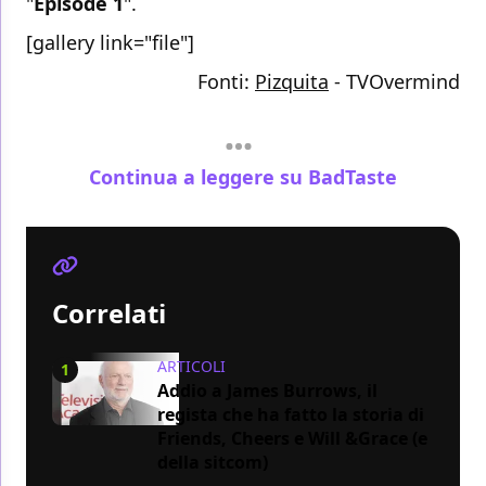
"
Episode 1
".
[gallery link="file"]
Fonti:
Pizquita
-
TVOvermind
Continua a leggere su BadTaste
Correlati
ARTICOLI
1
Addio a James Burrows, il
regista che ha fatto la storia di
Friends, Cheers e Will &Grace (e
della sitcom)