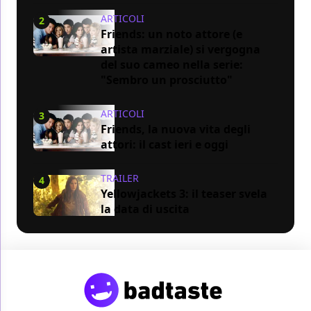
ARTICOLI
2
Friends: un noto attore (e
artista marziale) si vergogna
del suo cameo nella serie:
"Sembro un prosciutto"
ARTICOLI
3
Friends, la nuova vita degli
attori: il cast ieri e oggi
TRAILER
4
Yellowjackets 3: il teaser svela
la data di uscita