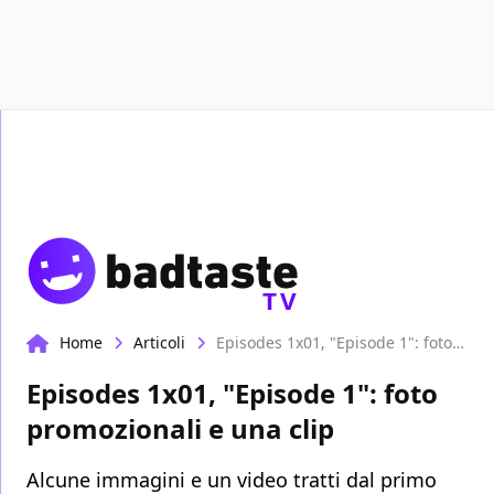
Recensioni
Format video
Marvel
Netflix
D
TV
Home
Articoli
Episodes 1x01, "Episode 1": foto promozionali e una clip
Episodes 1x01, "Episode 1": foto
promozionali e una clip
Alcune immagini e un video tratti dal primo