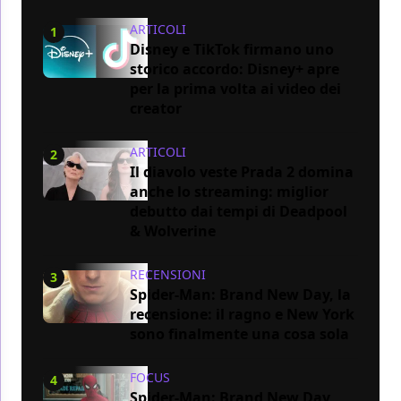
ARTICOLI
1
Disney e TikTok firmano uno
storico accordo: Disney+ apre
per la prima volta ai video dei
creator
ARTICOLI
2
Il diavolo veste Prada 2 domina
anche lo streaming: miglior
debutto dai tempi di Deadpool
& Wolverine
RECENSIONI
3
Spider-Man: Brand New Day, la
recensione: il ragno e New York
sono finalmente una cosa sola
FOCUS
4
Spider-Man: Brand New Day,