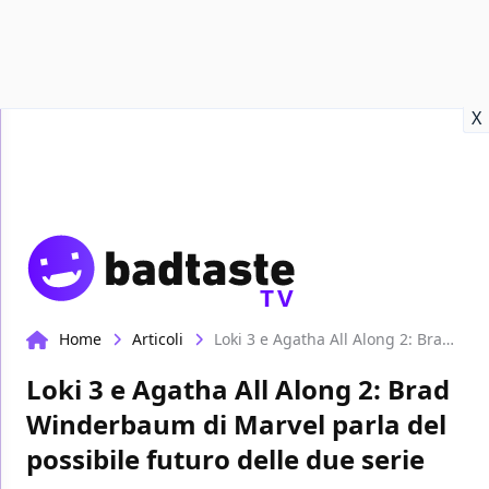
Recensioni
Format video
Marvel
Netflix
Disney+
Prime
X
TV
Home
Articoli
Loki 3 e Agatha All Along 2: Brad Winderbaum di Marvel parla del possibile futuro delle due serie
Loki 3 e Agatha All Along 2: Brad
Winderbaum di Marvel parla del
possibile futuro delle due serie