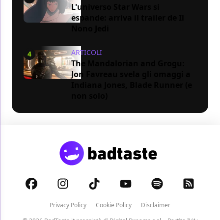
L'universo Star Wars si
espande: arriva il trailer de Il
Nono Jedi
ARTICOLI
4
The Mandalorian and Grogu:
Jon Favreau svela gli omaggi a
Indiana Jones, Blade Runner (e
non solo)
Privacy Policy
Cookie Policy
Disclaimer