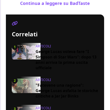
Continua a leggere su BadTaste
Correlati
ARTICOLI
1
George Lucas voleva fare "I
Simpson di Star Wars": dopo 13
anni arriva la prima uscita
ufficiale
ARTICOLI
2
"Fatevene una ragione":
George Lucas asfalta le storiche
critiche a Jar Jar Binks
ARTICOLI
3