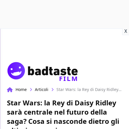
Recensioni
Format video
Marvel
Netflix
Disney+
Prime
X
FILM
Home
Articoli
Star Wars: la Rey di Daisy Ridley sarà centrale nel futuro della saga? Cosa si nasconde dietro gli ultimi annunci
Star Wars: la Rey di Daisy Ridley
sarà centrale nel futuro della
saga? Cosa si nasconde dietro gli