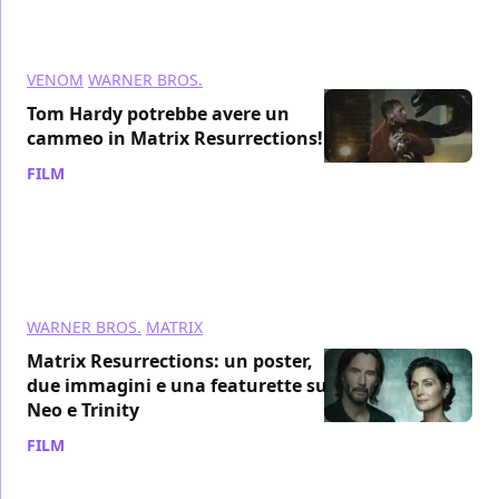
VENOM
WARNER BROS.
Tom Hardy potrebbe avere un
cammeo in Matrix Resurrections!
FILM
/ 11 dic 2021
WARNER BROS.
MATRIX
Matrix Resurrections: un poster,
due immagini e una featurette su
Neo e Trinity
FILM
/ 10 dic 2021