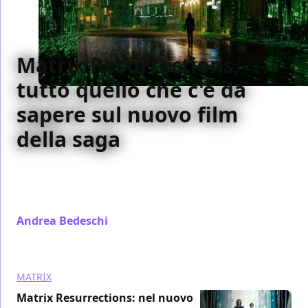
Matrix Resurrections,
tutto quello che c'è da
sapere sul nuovo film
della saga
L'uscita di Matrix Resurrections si avvicina a spron
battuto: facciamo il punto circa tutto quello che c'è
da sapere sul kolossal Warner...
Andrea Bedeschi
/ 22 nov 2021
MATRIX
Matrix Resurrections: nel nuovo