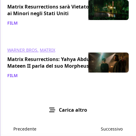
Matrix Resurrections sarà Vietato
ai Minori negli Stati Uniti
FILM
/ 20 ott 2021
WARNER BROS.
MATRIX
Matrix Resurrections: Yahya Abdul-
Mateen II parla del suo Morpheus
FILM
/ 18 ott 2021
Carica altro
Precedente
Successivo