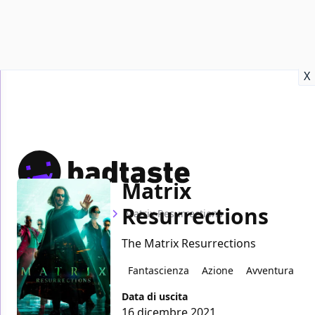
Recensioni
Format video
Marvel
Netflix
Disney+
Prime
X
Matrix
Resurrections
Home
Film
Matrix Resurrections
The Matrix Resurrections
Fantascienza
Azione
Avventura
Data di uscita
16 dicembre 2021