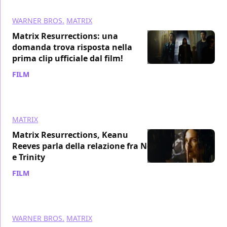
WARNER BROS.
MATRIX
Matrix Resurrections: una
domanda trova risposta nella
prima clip ufficiale dal film!
FILM
/ 10 dic 2021
MATRIX
Matrix Resurrections, Keanu
Reeves parla della relazione fra Neo
e Trinity
FILM
/ 09 dic 2021
WARNER BROS.
MATRIX