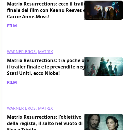
Matrix Resurrections: ecco il trailer
finale del film con Keanu Reeves e
Carrie Anne-Moss!
FILM
/ 06 dic 2021
WARNER BROS.
MATRIX
Matrix Resurrections: tra poche ore
il trailer finale e le prevendite negli
Stati Uniti, ecco Niobe!
FILM
/ 06 dic 2021
WARNER BROS.
MATRIX
Matrix Resurrections: l'obiettivo
della regista, il salto nel vuoto di
Neo e Trinity