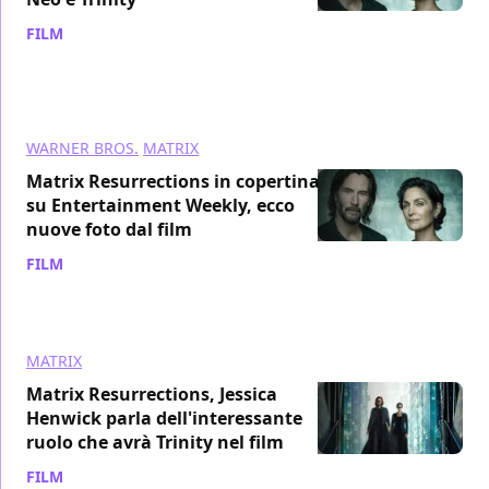
FILM
/ 03 dic 2021
WARNER BROS.
MATRIX
Matrix Resurrections in copertina
su Entertainment Weekly, ecco
nuove foto dal film
FILM
/ 01 dic 2021
MATRIX
Matrix Resurrections, Jessica
Henwick parla dell'interessante
ruolo che avrà Trinity nel film
FILM
/ 30 nov 2021