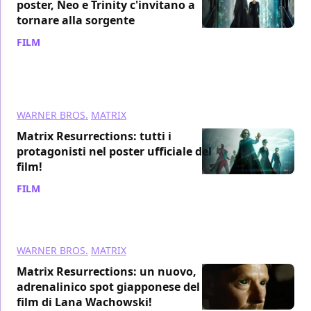
poster, Neo e Trinity c'invitano a
tornare alla sorgente
FILM
/ 19 nov 2021
WARNER BROS.
MATRIX
Matrix Resurrections: tutti i
protagonisti nel poster ufficiale del
film!
FILM
/ 17 nov 2021
WARNER BROS.
MATRIX
Matrix Resurrections: un nuovo,
adrenalinico spot giapponese del
film di Lana Wachowski!