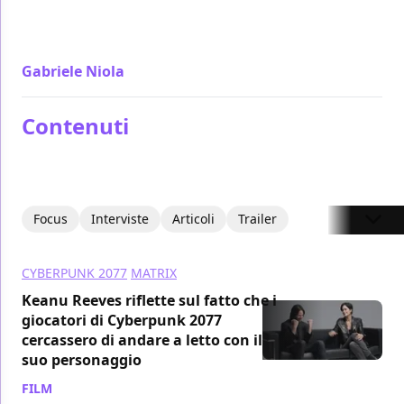
quello che i sequel devono sempre essere riuscendo
a criticarli da dentro in un'opera di metacinema
Gabriele Niola
/ 22 dic 2021
Contenuti
Focus
Interviste
Articoli
Trailer
CYBERPUNK 2077
MATRIX
Keanu Reeves riflette sul fatto che i
giocatori di Cyberpunk 2077
cercassero di andare a letto con il
suo personaggio
FILM
/ 11 dic 2021