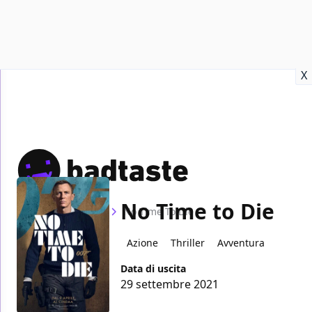
Recensioni
Format video
Marvel
Netflix
Disney+
Prime
X
No Time to Die
Home
Film
No Time To Die
Azione
Thriller
Avventura
Data di uscita
29 settembre 2021