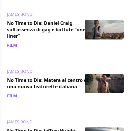
JAMES BOND
No Time to Die: Daniel Craig
sull'assenza di gag e battute "one-
liner"
FILM
/ 13 ott 2021
JAMES BOND
No Time to Die: Matera al centro di
una nuova featurette italiana
FILM
/ 12 ott 2021
JAMES BOND
No Time to Die: Jeffrey Wright,