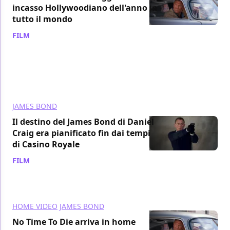
incasso Hollywoodiano dell'anno in
tutto il mondo
FILM
/ 22 nov 2021
JAMES BOND
Il destino del James Bond di Daniel
Craig era pianificato fin dai tempi
di Casino Royale
FILM
/ 21 nov 2021
HOME VIDEO
JAMES BOND
No Time To Die arriva in home