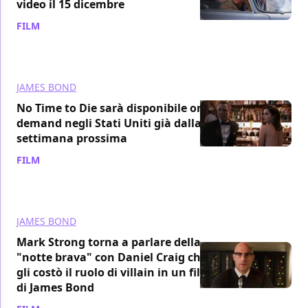
video il 15 dicembre
FILM
/ 16 nov 2021
JAMES BOND
No Time to Die sarà disponibile on
demand negli Stati Uniti già dalla
settimana prossima
FILM
/ 06 nov 2021
JAMES BOND
Mark Strong torna a parlare della
"notte brava" con Daniel Craig che
gli costò il ruolo di villain in un film
di James Bond