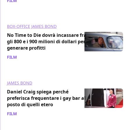
FILM
/ 20 ott 2021
BOX-OFFICE
JAMES BOND
No Time to Die dovrà incassare fra
gli 800 e i 900 milioni di dollari per
generare profitti
FILM
/ 14 ott 2021
JAMES BOND
Daniel Craig spiega perché
preferisca frequentare i gay bar al
posto di quelli etero
FILM
/ 14 ott 2021