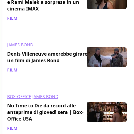
e Rami Malek a sorpresa in un
cinema IMAX
FILM
/ 09 ott 2021
JAMES BOND
Denis Villeneuve amerebbe girare
un film di James Bond
FILM
/ 09 ott 2021
BOX-OFFICE
JAMES BOND
No Time to Die da record alle
anteprime di giovedì sera | Box-
Office USA
FILM
/ 08 ott 2021