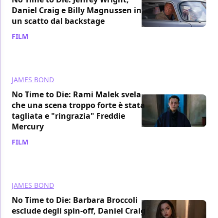
Daniel Craig e Billy Magnussen in
un scatto dal backstage
FILM
/ 11 ott 2021
JAMES BOND
No Time to Die: Rami Malek svela
che una scena troppo forte è stata
tagliata e "ringrazia" Freddie
Mercury
FILM
/ 11 ott 2021
JAMES BOND
No Time to Die: Barbara Broccoli
esclude degli spin-off, Daniel Craig