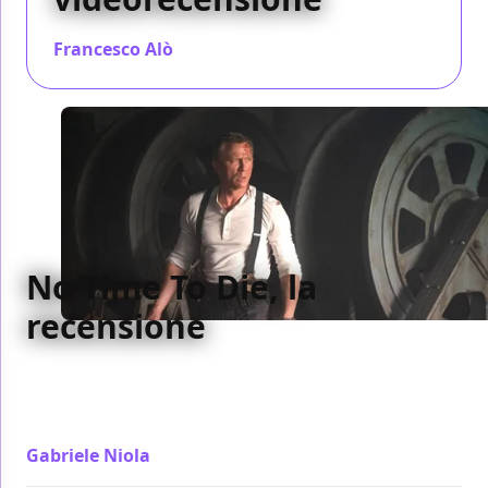
Francesco Alò
/ 30 set 2021
No Time To Die, la
recensione
La summa di tutto quello che è stato il James Bond di
Daniel Craig in No Time To Die diventa l'Endgame di
007: la fine epica di un franchise
Gabriele Niola
/ 29 set 2021