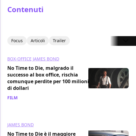
Contenuti
Focus
Articoli
Trailer
BOX-OFFICE
JAMES BOND
No Time to Die, malgrado il
successo al box office, rischia
comunque perdite per 100 milioni
di dollari
FILM
/ 23 nov 2021
JAMES BOND
No Time to Die è il maggiore