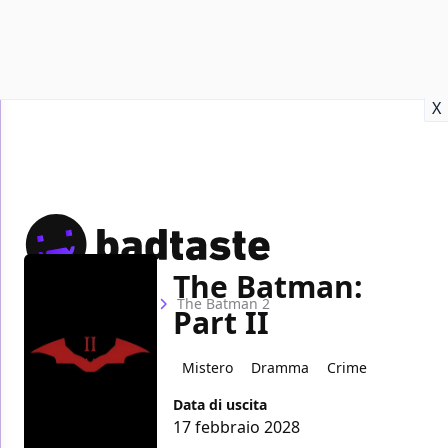
Recensioni
Format video
Marvel
Netflix
Disney+
Prime
X
The Batman:
Home
Film
The Batman 2
Part II
Mistero
Dramma
Crime
Data di uscita
17 febbraio 2028