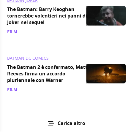
BATMAN
JOKER
The Batman: Barry Keoghan
tornerebbe volentieri nei panni di
Joker nel sequel
FILM
/ 04 ott 2022
BATMAN
DC COMICS
The Batman 2 è confermato, Matt
Reeves firma un accordo
pluriennale con Warner
FILM
/ 23 ago 2022
Carica altro