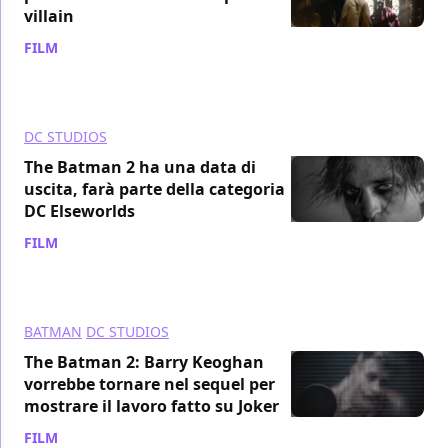
villain
FILM
/ 06 feb 2023
DC STUDIOS
The Batman 2 ha una data di
uscita, farà parte della categoria
DC Elseworlds
FILM
/ 31 gen 2023
BATMAN
DC STUDIOS
The Batman 2: Barry Keoghan
vorrebbe tornare nel sequel per
mostrare il lavoro fatto su Joker
FILM
/ 16 gen 2023