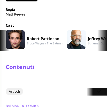
Regia
Matt Reeves
Cast
Robert Pattinson
Jeffrey Wr
Bruce Wayne / The Batman
Lt. James Gor
Contenuti
Articoli
BATMAN
DC COMICS