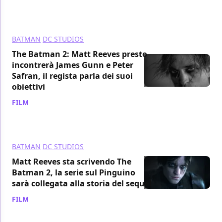
BATMAN
DC STUDIOS
The Batman 2: Matt Reeves presto
incontrerà James Gunn e Peter
Safran, il regista parla dei suoi
obiettivi
FILM
/ 13 gen 2023
BATMAN
DC STUDIOS
Matt Reeves sta scrivendo The
Batman 2, la serie sul Pinguino
sarà collegata alla storia del sequel
FILM
/ 12 gen 2023