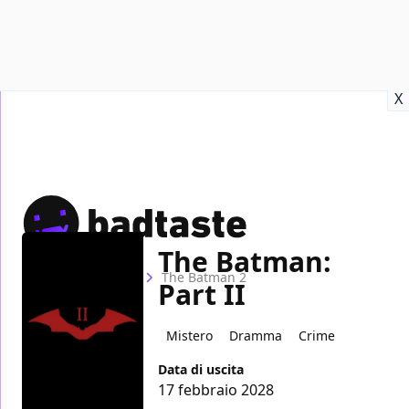
Recensioni
Format video
Marvel
Netflix
Disney+
Prime
X
The Batman:
Home
Film
The Batman 2
Part II
Mistero
Dramma
Crime
Data di uscita
17 febbraio 2028