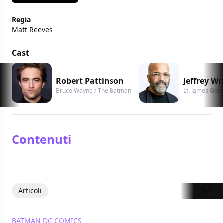
Regia
Matt Reeves
Cast
Robert Pattinson
Jeffrey Wr
Bruce Wayne / The Batman
Lt. James Gor
Contenuti
Articoli
BATMAN
DC COMICS