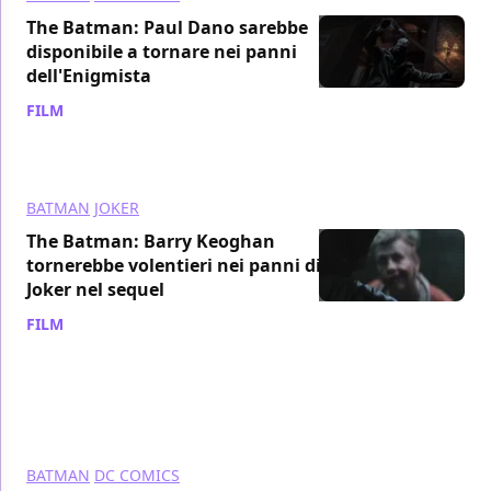
The Batman: Paul Dano sarebbe
disponibile a tornare nei panni
dell'Enigmista
FILM
/ 12 ott 2022
BATMAN
JOKER
The Batman: Barry Keoghan
tornerebbe volentieri nei panni di
Joker nel sequel
FILM
/ 04 ott 2022
BATMAN
DC COMICS