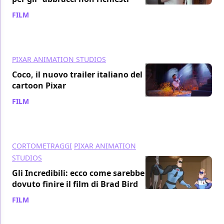
FILM
/ 21 nov 2017
PIXAR ANIMATION STUDIOS
Coco, il nuovo trailer italiano del
cartoon Pixar
FILM
/ 20 nov 2017
CORTOMETRAGGI
PIXAR ANIMATION
STUDIOS
Gli Incredibili: ecco come sarebbe
dovuto finire il film di Brad Bird
FILM
/ 19 nov 2017