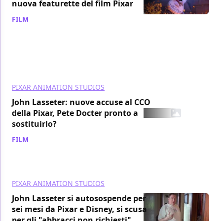
nuova featurette del film Pixar
FILM
/ 30 nov 2017
PIXAR ANIMATION STUDIOS
John Lasseter: nuove accuse al CCO
della Pixar, Pete Docter pronto a
sostituirlo?
FILM
/ 22 nov 2017
PIXAR ANIMATION STUDIOS
John Lasseter si autosospende per
sei mesi da Pixar e Disney, si scusa
per gli "abbracci non richiesti"