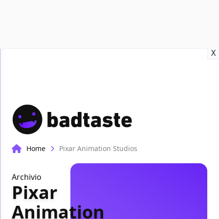
Recensioni
Format video
Marvel
Netflix
Disney+
Prime
X
Home
Pixar Animation Studios
Archivio
Pixar
Animation