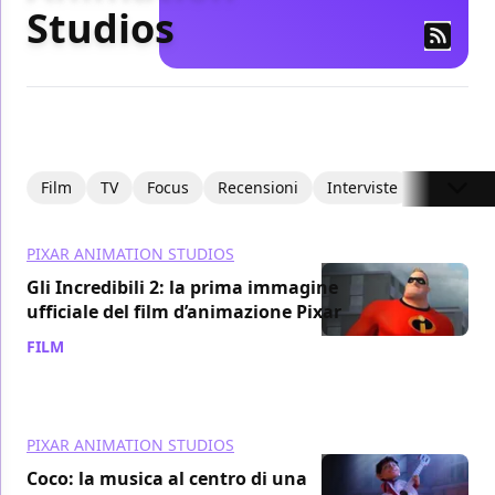
Studios
Film
TV
Focus
Recensioni
Interviste
Recensio
PIXAR ANIMATION STUDIOS
Gli Incredibili 2: la prima immagine
ufficiale del film d’animazione Pixar
FILM
/ 08 dic 2017
PIXAR ANIMATION STUDIOS
Coco: la musica al centro di una