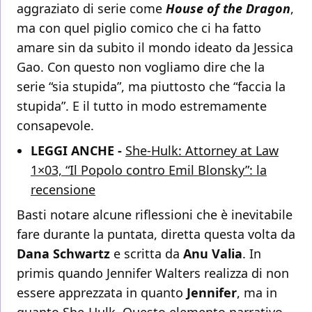
aggraziato di serie come
House of the Dragon
,
ma con quel piglio comico che ci ha fatto
amare sin da subito il mondo ideato da Jessica
Gao. Con questo non vogliamo dire che la
serie “sia stupida”, ma piuttosto che “faccia la
stupida”. E il tutto in modo estremamente
consapevole.
LEGGI ANCHE -
She-Hulk: Attorney at Law
1×03, “Il Popolo contro Emil Blonsky”: la
recensione
Basti notare alcune riflessioni che è inevitabile
fare durante la puntata, diretta questa volta da
Dana
Schwartz
e scritta da
Anu Valia
. In
primis quando Jennifer Walters realizza di non
essere apprezzata in quanto
Jennifer
, ma in
quanto She-Hulk. Questo elemento narrativo,