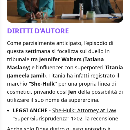
DIRITTI D’AUTORE
Come parzialmente anticipato, l’episodio di
questa settimana si focalizza sul duello in
tribunale tra
Jennifer Walters
(
Tatiana
Maslany
) e l’influencer con superpoteri
Titania
(
Jameela Jamil
). Titania ha infatti registrato il
marchio
“She-Hulk”
per una propria linea di
cosmetici, privando così
Jen
della possibilità di
utilizzare il suo nome da supereroina.
LEGGI ANCHE -
She-Hulk: Attorney at Law
“Super Giurisprudenza” 1×02, la recensione
Anche solo l’idea dietro questo episodio è