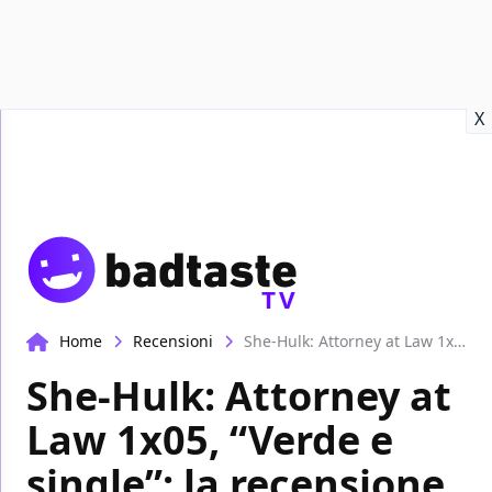
Recensioni
Format video
Marvel
Netflix
Disney+
Prime
X
TV
Home
Recensioni
She-Hulk: Attorney at Law 1x05, “Verde e single”: la recensione
She-Hulk: Attorney at
Law 1x05, “Verde e
single”: la recensione