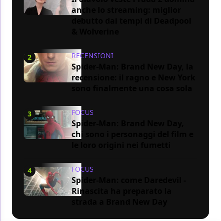
anche lo streaming: miglior
debutto dai tempi di Deadpool
& Wolverine
RECENSIONI
2
Spider-Man: Brand New Day, la
recensione: il ragno e New York
sono finalmente una cosa sola
FOCUS
3
Spider-Man: Brand New Day,
chi sono i personaggi del film e
le loro origini nei fumetti
FOCUS
4
Spider-Man: come Daredevil -
Rinascita ha preparato la
strada a Brand New Day